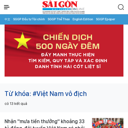
中文
SGGP Đầu tư Tài chính
SGGP Thể Thao
English Edition
SGGP Epaper
Từ khóa:
#Việt Nam vô địch
có
13
kết quả
Nhận "mưa tiền thưởng" khoảng 33