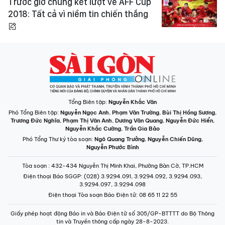
Trước giờ chung kết lượt về AFF Cup
2018: Tất cả vì niềm tin chiến thắng
Tổng Biên tập:
Nguyễn Khắc Văn
Phó Tổng Biên tập:
Nguyễn Ngọc Anh
,
Phạm Văn Trường
,
Bùi Thị Hồng Sương
,
Trương Đức Nghĩa
,
Phạm Thị Vân Anh
,
Dương Văn Quang
,
Nguyễn Đức Hiển
,
Nguyễn Khắc Cường
,
Trần Gia Bảo
Phó Tổng Thư ký tòa soạn:
Ngô Quang Trưởng
,
Nguyễn Chiến Dũng
,
Nguyễn Phước Bình
Tòa soạn
: 432-434 Nguyễn Thị Minh Khai, Phường Bàn Cờ, TP.HCM
Điện thoại Báo SGGP
: (028) 3.9294.091, 3.9294.092, 3.9294.093,
3.9294.097, 3.9294.098
Điện thoại Tòa soạn Báo Điện tử
: 08 65 11 22 55
Giấy phép hoạt động Báo in và Báo Điện tử số 305/GP-BTTTT do Bộ Thông
tin và Truyền thông cấp ngày 28-8-2023.