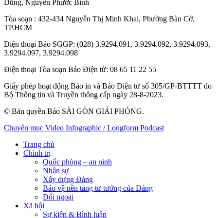
Dũng
,
Nguyễn Phước Bình
Tòa soạn
: 432-434 Nguyễn Thị Minh Khai, Phường Bàn Cờ,
TP.HCM
Điện thoại Báo SGGP
: (028) 3.9294.091, 3.9294.092, 3.9294.093,
3.9294.097, 3.9294.098
Điện thoại Tòa soạn Báo Điện tử
: 08 65 11 22 55
Giấy phép hoạt động Báo in và Báo Điện tử số 305/GP-BTTTT do
Bộ Thông tin và Truyền thông cấp ngày 28-8-2023.
© Bản quyền Báo SÀI GÒN GIẢI PHÓNG.
Chuyên mục
Video
Infographic / Longform
Podcast
Trang chủ
Chính trị
Quốc phòng – an ninh
Nhân sự
Xây dựng Đảng
Bảo vệ nền tảng tư tưởng của Đảng
Đối ngoại
Xã hội
Sự kiện & Bình luận