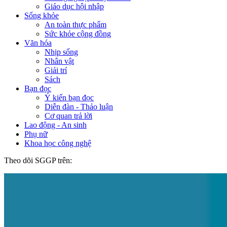
Giáo dục hội nhập
Sống khỏe
An toàn thực phẩm
Sức khỏe cộng đồng
Văn hóa
Nhịp sống
Nhân vật
Giải trí
Sách
Bạn đọc
Ý kiến bạn đọc
Diễn đàn - Thảo luận
Cơ quan trả lời
Lao động - An sinh
Phụ nữ
Khoa học công nghệ
Theo dõi SGGP trên: