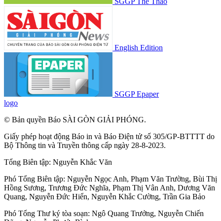
SGGP Thể Thao
English Edition
SGGP Epaper
logo
© Bản quyền Báo SÀI GÒN GIẢI PHÓNG.
Giấy phép hoạt động Báo in và Báo Điện tử số 305/GP-BTTTT do
Bộ Thông tin và Truyền thông cấp ngày 28-8-2023.
Tổng Biên tập:
Nguyễn Khắc Văn
Phó Tổng Biên tập:
Nguyễn Ngọc Anh
,
Phạm Văn Trường
,
Bùi Thị
Hồng Sương
,
Trương Đức Nghĩa
,
Phạm Thị Vân Anh
,
Dương Văn
Quang
,
Nguyễn Đức Hiển
,
Nguyễn Khắc Cường
,
Trần Gia Bảo
Phó Tổng Thư ký tòa soạn:
Ngô Quang Trưởng
,
Nguyễn Chiến