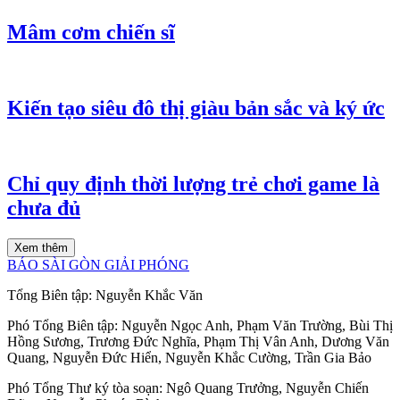
Mâm cơm chiến sĩ
Kiến tạo siêu đô thị giàu bản sắc và ký ức
Chỉ quy định thời lượng trẻ chơi game là
chưa đủ
Xem thêm
BÁO SÀI GÒN GIẢI PHÓNG
Tổng Biên tập:
Nguyễn Khắc Văn
Phó Tổng Biên tập:
Nguyễn Ngọc Anh
,
Phạm Văn Trường
,
Bùi Thị
Hồng Sương
,
Trương Đức Nghĩa
,
Phạm Thị Vân Anh
,
Dương Văn
Quang
,
Nguyễn Đức Hiển
,
Nguyễn Khắc Cường
,
Trần Gia Bảo
Phó Tổng Thư ký tòa soạn:
Ngô Quang Trưởng
,
Nguyễn Chiến