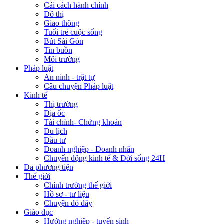
Cải cách hành chính
Đô thị
Giao thông
Tuổi trẻ cuộc sống
Bút Sài Gòn
Tin buồn
Môi trường
Pháp luật
An ninh - trật tự
Câu chuyện Pháp luật
Kinh tế
Thị trường
Địa ốc
Tài chính- Chứng khoán
Du lịch
Đầu tư
Doanh nghiệp - Doanh nhân
Chuyển động kinh tế & Đời sống 24H
Đa phương tiện
Thế giới
Chính trường thế giới
Hồ sơ - tư liệu
Chuyện đó đây
Giáo dục
Hướng nghiệp - tuyển sinh