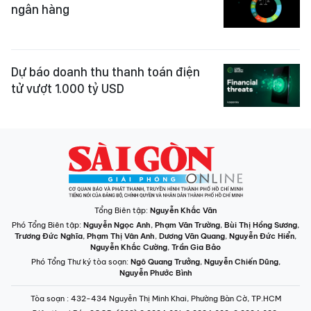
ngân hàng
Dự báo doanh thu thanh toán điện
tử vượt 1.000 tỷ USD ​
Tổng Biên tập:
Nguyễn Khắc Văn
Phó Tổng Biên tập:
Nguyễn Ngọc Anh
,
Phạm Văn Trường
,
Bùi Thị Hồng Sương
,
Trương Đức Nghĩa
,
Phạm Thị Vân Anh
,
Dương Văn Quang
,
Nguyễn Đức Hiển
,
Nguyễn Khắc Cường
,
Trần Gia Bảo
Phó Tổng Thư ký tòa soạn:
Ngô Quang Trưởng
,
Nguyễn Chiến Dũng
,
Nguyễn Phước Bình
Tòa soạn
: 432-434 Nguyễn Thị Minh Khai, Phường Bàn Cờ, TP.HCM