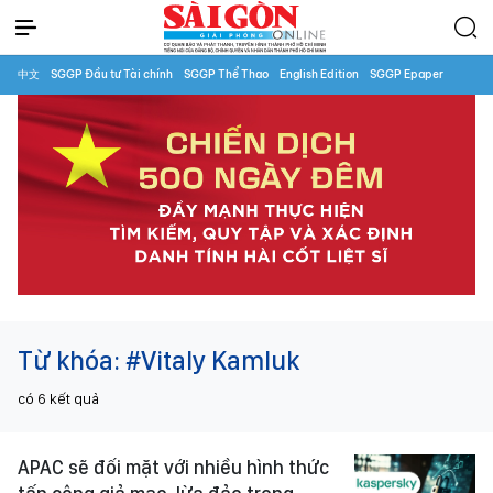
中文
SGGP Đầu tư Tài chính
SGGP Thể Thao
English Edition
SGGP Epaper
Từ khóa:
#Vitaly Kamluk
có
6
kết quả
APAC sẽ đối mặt với nhiều hình thức