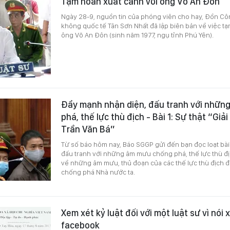
Tạm hoãn xuất cảnh với ông Võ An Đôn
Ngày 28-9, nguồn tin của phóng viên cho hay, Đồn C
không quốc tế Tân Sơn Nhất đã lập biên bản về việc tạ
ông Võ An Đôn (sinh năm 1977, ngụ tỉnh Phú Yên).
Đẩy mạnh nhận diện, đấu tranh với nhữn
phá, thế lực thù địch - Bài 1: Sự thật “Giả
Trần Văn Bá”
Từ số báo hôm nay, Báo SGGP gửi đến bạn đọc loạt bà
đấu tranh với những âm mưu chống phá, thế lực thù đị
về những âm mưu, thủ đoạn của các thế lực thù địch đ
chống phá Nhà nước ta.
Xem xét kỷ luật đối với một luật sư vì nói
facebook