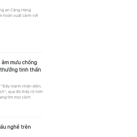
ông an Cảng Hàng
m hoãn xuất cảnh với
g âm mưu chống
i thưởng tinh thần
i “Đẩy mạnh nhận diện,
ch”, qua đó thấy rõ hơn
ang tìm mọi cách
 xấu nghề trên