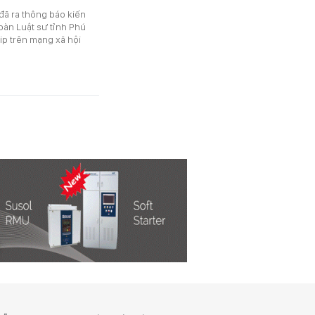
đã ra thông báo kiến
Đoàn Luật sư tỉnh Phú
lip trên mạng xã hội