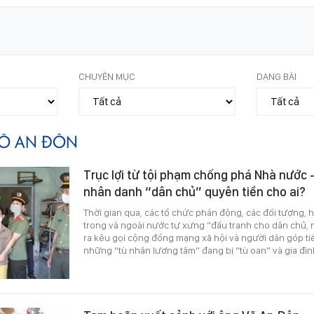
CHUYÊN MỤC
DẠNG BÀI
Õ AN ĐÔN
Trục lợi từ tội phạm chống phá Nhà nước -
nhân danh “dân chủ” quyên tiền cho ai?
Thời gian qua, các tổ chức phản động, các đối tượng,
trong và ngoài nước tự xưng “đấu tranh cho dân chủ,
ra kêu gọi cộng đồng mạng xã hội và người dân góp ti
những “tù nhân lương tâm” đang bị “tù oan” và gia đìn