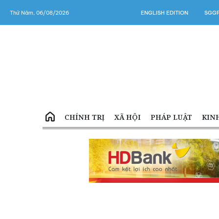
Thứ Năm, 06/08/2026
ENGLISH EDITION
SGGP
CHÍNH TRỊ
XÃ HỘI
PHÁP LUẬT
KIN