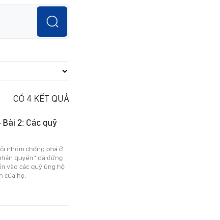
CÓ
4
KẾT QUẢ
 Bài 2: Các quỹ
 hội nhóm chống phá ở
 nhân quyền” đã đứng
ền vào các quỹ ủng hộ
h của họ.