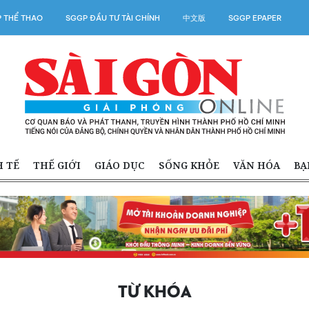
 THỂ THAO
SGGP ĐẦU TƯ TÀI CHÍNH
中文版
SGGP EPAPER
H TẾ
THẾ GIỚI
GIÁO DỤC
SỐNG KHỎE
VĂN HÓA
BẠ
TỪ KHÓA