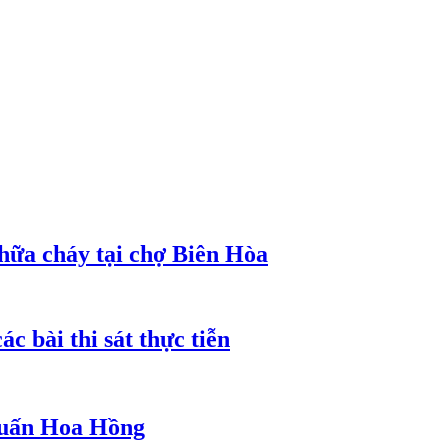
hữa cháy tại chợ Biên Hòa
c bài thi sát thực tiễn
 Huấn Hoa Hồng