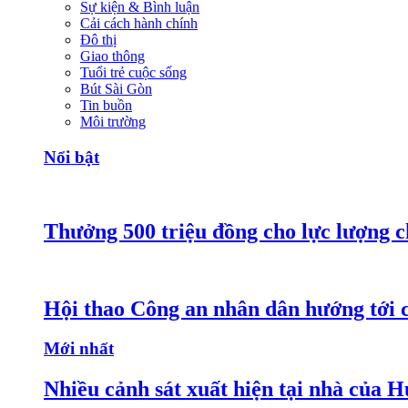
Sự kiện & Bình luận
Cải cách hành chính
Đô thị
Giao thông
Tuổi trẻ cuộc sống
Bút Sài Gòn
Tin buồn
Môi trường
Nổi bật
Thưởng 500 triệu đồng cho lực lượng c
Hội thao Công an nhân dân hướng tới cá
Mới nhất
Nhiều cảnh sát xuất hiện tại nhà của