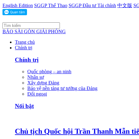
English Edition
SGGP Thể Thao
SGGP Đầu tư Tài chính
中文版
SG
BÁO SÀI GÒN GIẢI PHÓNG
Trang chủ
Chính trị
Chính trị
Quốc phòng – an ninh
Nhân sự
Xây dựng Đảng
Bảo vệ nền tảng tư tưởng của Đảng
Đối ngoại
Nổi bật
Chủ tịch Quốc hội Trần Thanh Mẫn tiế