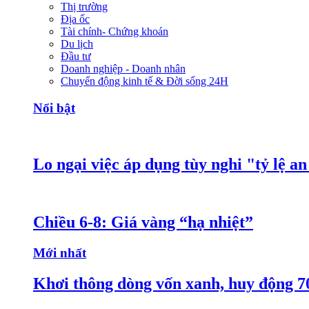
Thị trường
Địa ốc
Tài chính- Chứng khoán
Du lịch
Đầu tư
Doanh nghiệp - Doanh nhân
Chuyển động kinh tế & Đời sống 24H
Nổi bật
Lo ngại việc áp dụng tùy nghi "tỷ lệ a
Chiều 6-8: Giá vàng “hạ nhiệt”
Mới nhất
Khơi thông dòng vốn xanh, huy động 7