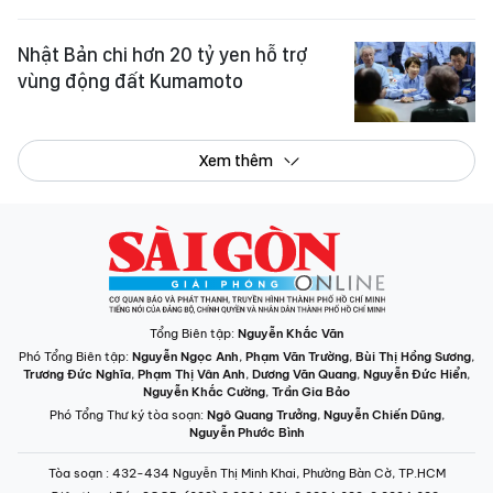
Nhật Bản chi hơn 20 tỷ yen hỗ trợ
vùng động đất Kumamoto
Xem thêm
Tổng Biên tập:
Nguyễn Khắc Văn
Phó Tổng Biên tập:
Nguyễn Ngọc Anh
,
Phạm Văn Trường
,
Bùi Thị Hồng Sương
,
Trương Đức Nghĩa
,
Phạm Thị Vân Anh
,
Dương Văn Quang
,
Nguyễn Đức Hiển
,
Nguyễn Khắc Cường
,
Trần Gia Bảo
Phó Tổng Thư ký tòa soạn:
Ngô Quang Trưởng
,
Nguyễn Chiến Dũng
,
Nguyễn Phước Bình
Tòa soạn
: 432-434 Nguyễn Thị Minh Khai, Phường Bàn Cờ, TP.HCM