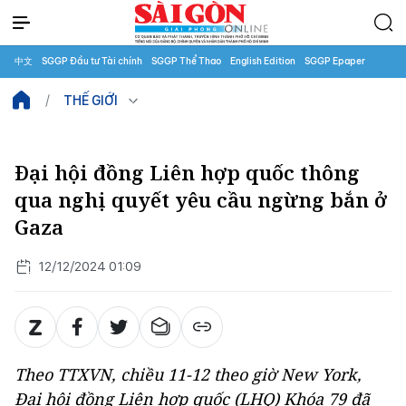
中文
SGGP Đầu tư Tài chính
SGGP Thể Thao
English Edition
SGGP Epaper
THẾ GIỚI
Đại hội đồng Liên hợp quốc thông
qua nghị quyết yêu cầu ngừng bắn ở
Gaza
12/12/2024 01:09
Theo TTXVN, chiều 11-12 theo giờ New York,
Đại hội đồng Liên hợp quốc (LHQ) Khóa 79 đã