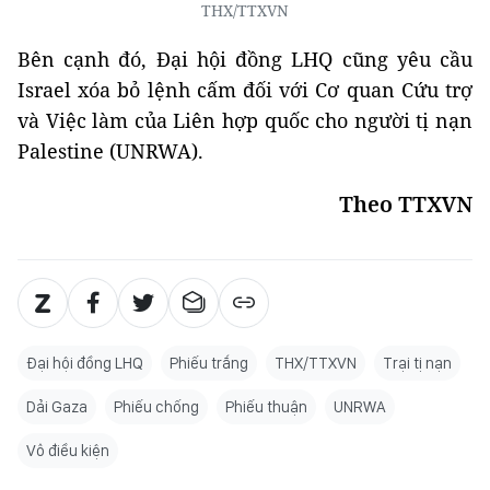
THX/TTXVN
Bên cạnh đó, Đại hội đồng LHQ cũng yêu cầu
Israel xóa bỏ lệnh cấm đối với Cơ quan Cứu trợ
và Việc làm của Liên hợp quốc cho người tị nạn
Palestine (UNRWA).
Theo TTXVN
Đại hội đồng LHQ
Phiếu trắng
THX/TTXVN
Trại tị nạn
Dải Gaza
Phiếu chống
Phiếu thuận
UNRWA
Vô điều kiện