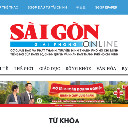
 THỂ THAO
SGGP ĐẦU TƯ TÀI CHÍNH
中文版
SGGP EPAPER
H TẾ
THẾ GIỚI
GIÁO DỤC
SỐNG KHỎE
VĂN HÓA
BẠ
TỪ KHÓA