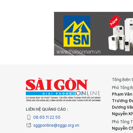
Tổng Biên 
Phó Tổng B
Phạm Văn
Trương Đ
Dương Vă
LIÊN HỆ QUẢNG CÁO :
Nguyễn K
08 65 11 22 55
Phó Tổng T
sggponline@sggp.org.vn
Nguyễn C