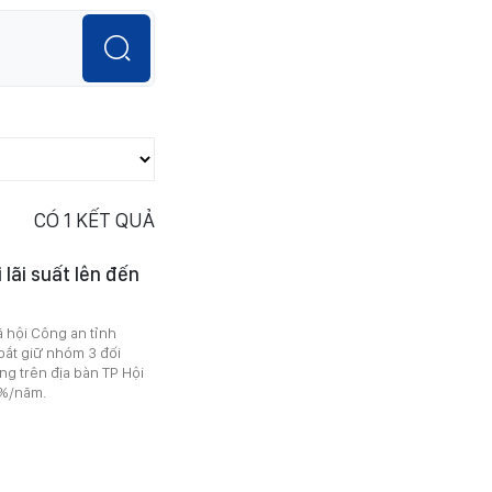
CÓ
1
KẾT QUẢ
lãi suất lên đến
ã hội Công an tỉnh
bắt giữ nhóm 3 đối
ng trên địa bàn TP Hội
0%/năm.