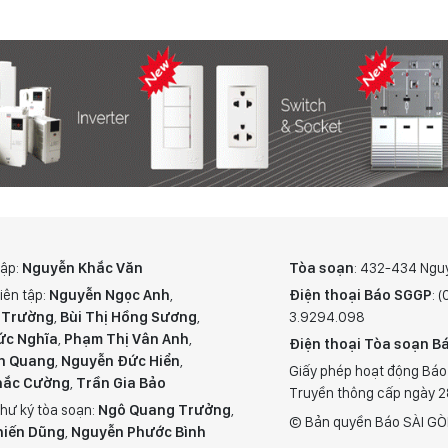
tập:
Nguyễn Khắc Văn
Tòa soạn
: 432-434 Ngu
iên tập:
Nguyễn Ngọc Anh
,
Điện thoại Báo SGGP
: 
 Trường
,
Bùi Thị Hồng Sương
,
3.9294.098
ức Nghĩa
,
Phạm Thị Vân Anh
,
Điện thoại Tòa soạn Bá
n Quang
,
Nguyễn Đức Hiển
,
Giấy phép hoạt động Báo
hắc Cường
,
Trần Gia Bảo
Truyền thông cấp ngày 
hư ký tòa soạn:
Ngô Quang Trưởng
,
© Bản quyền Báo SÀI GÒ
hiến Dũng
,
Nguyễn Phước Bình