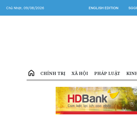
Chủ Nhật, 09/08/2026
ENGLISH EDITION
SGGP
CHÍNH TRỊ
XÃ HỘI
PHÁP LUẬT
KIN