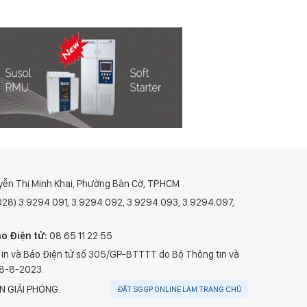
yễn Thị Minh Khai, Phường Bàn Cờ, TP.HCM
(028) 3.9294.091, 3.9294.092, 3.9294.093, 3.9294.097,
o Điện tử:
08 65 11 22 55
 in và Báo Điện tử số 305/GP-BTTTT do Bộ Thông tin và
28-8-2023.
N GIẢI PHÓNG.
ĐẶT SGGP ONLINE LÀM TRANG CHỦ