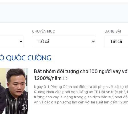
CHUYÊN MỤC
DẠNG BÀI
Õ QUỐC CƯỜNG
Bắt nhóm đối tượng cho 100 người vay với 
1.200%/năm
Ngày 3-1, Phòng Cảnh sát điều tra tội phạm về trật tự x
Quảng Nam vừa phối hợp Công an TP Hội An triệt phá, 
tượng cho vay lãi nặng trong giao dịch dân sự, hoạt độ
An và các địa phương lân cận với lãi suất lên đến 1.20