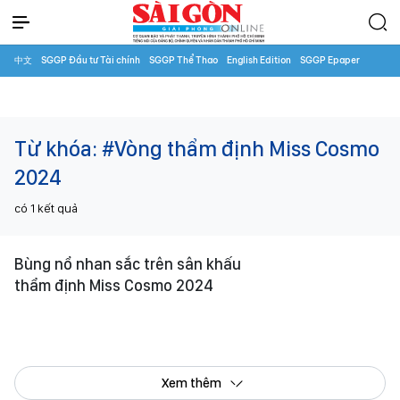
中文
SGGP Đầu tư Tài chính
SGGP Thể Thao
English Edition
SGGP Epaper
Từ khóa:
#Vòng thẩm định Miss Cosmo
2024
có
1
kết quả
Bùng nổ nhan sắc trên sân khấu
thẩm định Miss Cosmo 2024
Xem thêm