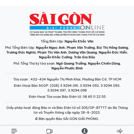
Tổng Biên tập:
Nguyễn Khắc Văn
Phó Tổng Biên tập:
Nguyễn Ngọc Anh
,
Phạm Văn Trường
,
Bùi Thị Hồng Sương
,
Trương Đức Nghĩa
,
Phạm Thị Vân Anh
,
Dương Văn Quang
,
Nguyễn Đức Hiển
,
Nguyễn Khắc Cường
,
Trần Gia Bảo
Phó Tổng Thư ký tòa soạn:
Ngô Quang Trưởng
,
Nguyễn Chiến Dũng
,
Nguyễn Phước Bình
Tòa soạn
: 432-434 Nguyễn Thị Minh Khai, Phường Bàn Cờ, TP.HCM
Điện thoại Báo SGGP
: (028) 3.9294.091, 3.9294.092, 3.9294.093,
3.9294.097, 3.9294.098
Điện thoại Tòa soạn Báo Điện tử
: 08 65 11 22 55
Giấy phép hoạt động Báo in và Báo Điện tử số 305/GP-BTTTT do Bộ Thông
tin và Truyền thông cấp ngày 28-8-2023.
© Bản quyền Báo SÀI GÒN GIẢI PHÓNG.