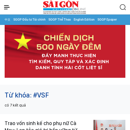
中文
SGGP Đầu tư Tài chính
SGGP Thể Thao
English Edition
SGGP Epaper
Từ khóa:
#VSF
có
7
kết quả
Trao vốn sinh kế cho phụ nữ Cà