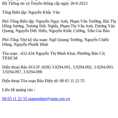
Bộ Thông tin và Truyền thông cấp ngày 28-8-2023.
Tổng Biên tập:
Nguyễn Khắc Văn
Phó Tổng Biên tập:
Nguyễn Ngọc Anh
,
Phạm Văn Trường
,
Bùi Thị
Hồng Sương
,
Trương Đức Nghĩa
,
Phạm Thị Vân Anh
,
Dương Văn
Quang
,
Nguyễn Đức Hiển
,
Nguyễn Khắc Cường
,
Trần Gia Bảo
Phó Tổng Thư ký tòa soạn:
Ngô Quang Trưởng
,
Nguyễn Chiến
Dũng
,
Nguyễn Phước Bình
Tòa soạn : 432-434 Nguyễn Thị Minh Khai, Phường Bàn Cờ,
TP.HCM
Điện thoại Báo SGGP: (028) 3.9294.091, 3.9294.092, 3.9294.093,
3.9294.097, 3.9294.098
Điện thoại Tòa soạn Báo Điện tử: 08 65 11 22 55
Liên hệ quảng cáo :
08 65 11 22 55
sggponline@sggp.org.vn