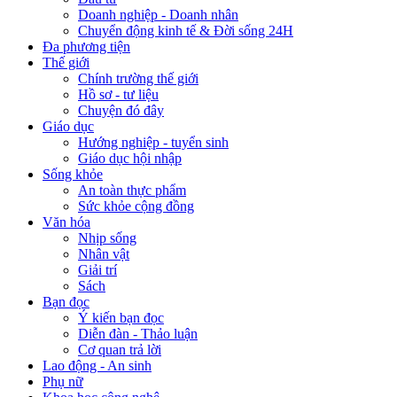
Doanh nghiệp - Doanh nhân
Chuyển động kinh tế & Đời sống 24H
Đa phương tiện
Thế giới
Chính trường thế giới
Hồ sơ - tư liệu
Chuyện đó đây
Giáo dục
Hướng nghiệp - tuyển sinh
Giáo dục hội nhập
Sống khỏe
An toàn thực phẩm
Sức khỏe cộng đồng
Văn hóa
Nhịp sống
Nhân vật
Giải trí
Sách
Bạn đọc
Ý kiến bạn đọc
Diễn đàn - Thảo luận
Cơ quan trả lời
Lao động - An sinh
Phụ nữ