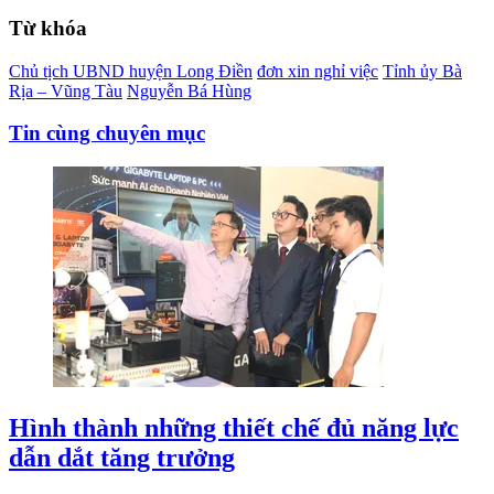
Từ khóa
Chủ tịch UBND huyện Long Điền
đơn xin nghỉ việc
Tỉnh ủy Bà
Rịa – Vũng Tàu
Nguyễn Bá Hùng
Tin cùng chuyên mục
Hình thành những thiết chế đủ năng lực
dẫn dắt tăng trưởng