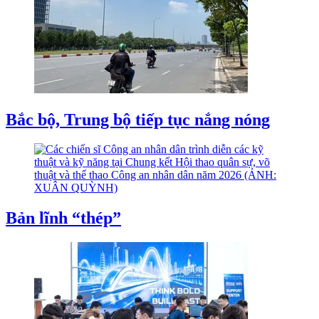
Bắc bộ, Trung bộ tiếp tục nắng nóng
Bản lĩnh “thép”