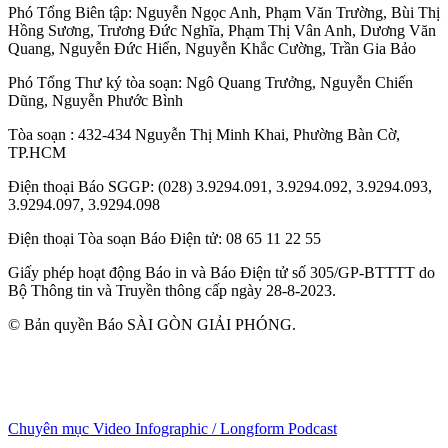
Phó Tổng Biên tập:
Nguyễn Ngọc Anh
,
Phạm Văn Trường
,
Bùi Thị
Hồng Sương
,
Trương Đức Nghĩa
,
Phạm Thị Vân Anh
,
Dương Văn
Quang
,
Nguyễn Đức Hiển
,
Nguyễn Khắc Cường
,
Trần Gia Bảo
Phó Tổng Thư ký tòa soạn:
Ngô Quang Trưởng
,
Nguyễn Chiến
Dũng
,
Nguyễn Phước Bình
Tòa soạn
: 432-434 Nguyễn Thị Minh Khai, Phường Bàn Cờ,
TP.HCM
Điện thoại Báo SGGP
: (028) 3.9294.091, 3.9294.092, 3.9294.093,
3.9294.097, 3.9294.098
Điện thoại Tòa soạn Báo Điện tử
: 08 65 11 22 55
Giấy phép hoạt động Báo in và Báo Điện tử số 305/GP-BTTTT do
Bộ Thông tin và Truyền thông cấp ngày 28-8-2023.
© Bản quyền Báo SÀI GÒN GIẢI PHÓNG.
Chuyên mục
Video
Infographic / Longform
Podcast