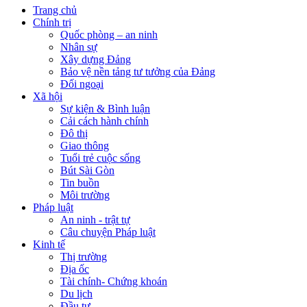
Trang chủ
Chính trị
Quốc phòng – an ninh
Nhân sự
Xây dựng Đảng
Bảo vệ nền tảng tư tưởng của Đảng
Đối ngoại
Xã hội
Sự kiện & Bình luận
Cải cách hành chính
Đô thị
Giao thông
Tuổi trẻ cuộc sống
Bút Sài Gòn
Tin buồn
Môi trường
Pháp luật
An ninh - trật tự
Câu chuyện Pháp luật
Kinh tế
Thị trường
Địa ốc
Tài chính- Chứng khoán
Du lịch
Đầu tư