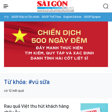
中文
SGGP Đầu tư Tài chính
SGGP Thể Thao
English Edition
SGGP Epaper
Từ khóa:
#vú sữa
có
12
kết quả
Rau quả Việt thu hút khách hàng