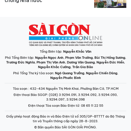
chống Nhà nước
Tổng Biên tập:
Nguyễn Khắc Văn
Phó Tổng Biên tập:
Nguyễn Ngọc Anh
,
Phạm Văn Trường
,
Bùi Thị Hồng Sương
,
Trương Đức Nghĩa
,
Phạm Thị Vân Anh
,
Dương Văn Quang
,
Nguyễn Đức Hiển
,
Nguyễn Khắc Cường
,
Trần Gia Bảo
Phó Tổng Thư ký tòa soạn:
Ngô Quang Trưởng
,
Nguyễn Chiến Dũng
,
Nguyễn Phước Bình
Tòa soạn
: 432-434 Nguyễn Thị Minh Khai, Phường Bàn Cờ, TP.HCM
Điện thoại Báo SGGP
: (028) 3.9294.091, 3.9294.092, 3.9294.093,
3.9294.097, 3.9294.098
Điện thoại Tòa soạn Báo Điện tử
: 08 65 11 22 55
Giấy phép hoạt động Báo in và Báo Điện tử số 305/GP-BTTTT do Bộ Thông
tin và Truyền thông cấp ngày 28-8-2023.
© Bản quyền Báo SÀI GÒN GIẢI PHÓNG.