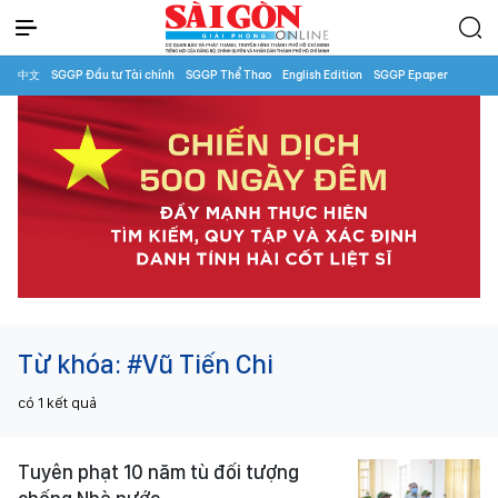
中文
SGGP Đầu tư Tài chính
SGGP Thể Thao
English Edition
SGGP Epaper
Từ khóa:
#Vũ Tiến Chi
có
1
kết quả
Tuyên phạt 10 năm tù đối tượng