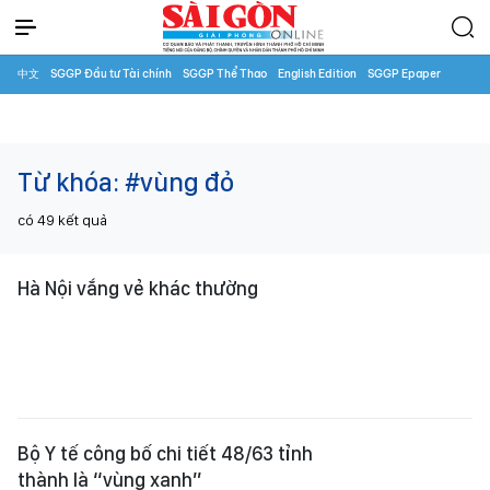
中文
SGGP Đầu tư Tài chính
SGGP Thể Thao
English Edition
SGGP Epaper
Từ khóa:
#vùng đỏ
có
49
kết quả
Hà Nội vắng vẻ khác thường
Bộ Y tế công bố chi tiết 48/63 tỉnh
thành là “vùng xanh”