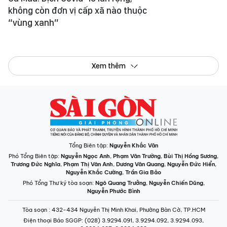
không còn đơn vị cấp xã nào thuộc
“vùng xanh”
Xem thêm
Tổng Biên tập:
Nguyễn Khắc Văn
Phó Tổng Biên tập:
Nguyễn Ngọc Anh
,
Phạm Văn Trường
,
Bùi Thị Hồng Sương
,
Trương Đức Nghĩa
,
Phạm Thị Vân Anh
,
Dương Văn Quang
,
Nguyễn Đức Hiển
,
Nguyễn Khắc Cường
,
Trần Gia Bảo
Phó Tổng Thư ký tòa soạn:
Ngô Quang Trưởng
,
Nguyễn Chiến Dũng
,
Nguyễn Phước Bình
Tòa soạn
: 432-434 Nguyễn Thị Minh Khai, Phường Bàn Cờ, TP.HCM
Điện thoại Báo SGGP
: (028) 3.9294.091, 3.9294.092, 3.9294.093,