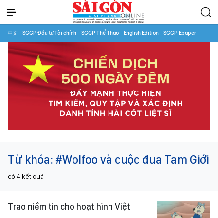
中文
SGGP Đầu tư Tài chính
SGGP Thể Thao
English Edition
SGGP Epaper
Từ khóa:
#Wolfoo và cuộc đua Tam Giới
có
4
kết quả
Trao niềm tin cho hoạt hình Việt