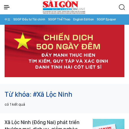
中文
SGGP Đầu tư Tài chính
SGGP Thể Thao
English Edition
SGGP Epaper
Từ khóa:
#Xã Lộc Ninh
có
1
kết quả
Xã Lộc Ninh (Đồng Nai) phát triển