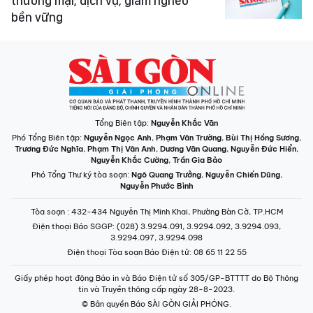
thương mại, dịch vụ, giảm nghèo
bền vững
Tổng Biên tập:
Nguyễn Khắc Văn
Phó Tổng Biên tập:
Nguyễn Ngọc Anh
,
Phạm Văn Trường
,
Bùi Thị Hồng Sương
,
Trương Đức Nghĩa
,
Phạm Thị Vân Anh
,
Dương Văn Quang
,
Nguyễn Đức Hiển
,
Nguyễn Khắc Cường
,
Trần Gia Bảo
Phó Tổng Thư ký tòa soạn:
Ngô Quang Trưởng
,
Nguyễn Chiến Dũng
,
Nguyễn Phước Bình
Tòa soạn
: 432-434 Nguyễn Thị Minh Khai, Phường Bàn Cờ, TP.HCM
Điện thoại Báo SGGP
: (028) 3.9294.091, 3.9294.092, 3.9294.093,
3.9294.097, 3.9294.098
Điện thoại Tòa soạn Báo Điện tử
: 08 65 11 22 55
Giấy phép hoạt động Báo in và Báo Điện tử số 305/GP-BTTTT do Bộ Thông
tin và Truyền thông cấp ngày 28-8-2023.
© Bản quyền Báo SÀI GÒN GIẢI PHÓNG.