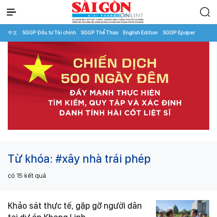
中文
SGGP Đầu tư Tài chính
SGGP Thể Thao
English Edition
SGGP Epaper
Từ khóa:
#xây nhà trái phép
có
15
kết quả
Khảo sát thực tế, gặp gỡ người dân