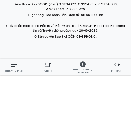
Điện thoại Báo SGGP
: (028) 3.9294.091, 3.9294.092, 3.9294.093,
3.9294.097, 3.9294.098
Điện thoại Tòa soạn Báo Điện tử
: 08 65 11 22 55
Giấy phép hoạt động Báo in và Báo Điện tử số 305/GP-BTTTT do Bộ Thông
tin và Truyền thông cấp ngày 28-8-2023.
© Bản quyền Báo SÀI GÒN GIẢI PHÓNG.
INFOGRAPHIC /
CHUYÊN MỤC
VIDEO
PODCAST
LONGFORM