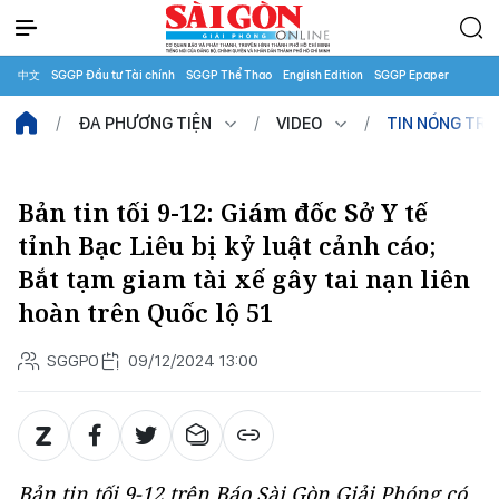
中文
SGGP Đầu tư Tài chính
SGGP Thể Thao
English Edition
SGGP Epaper
ĐA PHƯƠNG TIỆN
VIDEO
TIN NÓNG TR
Bản tin tối 9-12: Giám đốc Sở Y tế
tỉnh Bạc Liêu bị kỷ luật cảnh cáo;
Bắt tạm giam tài xế gây tai nạn liên
hoàn trên Quốc lộ 51
SGGPO
09/12/2024 13:00
Bản tin tối 9-12 trên Báo Sài Gòn Giải Phóng có