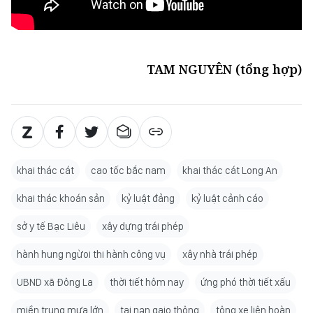
TAM NGUYÊN (tổng hợp)
khai thác cát
cao tốc bắc nam
khai thác cát Long An
khai thác khoán sản
kỷ luật đảng
kỷ luật cảnh cáo
sở y tế Bạc Liêu
xây dựng trái phép
hành hung ngừoi thi hành công vụ
xây nhà trái phép
UBND xã Đông La
thời tiết hôm nay
ứng phó thời tiết xấu
miền trung mưa lớn
tai nạn gaio thông
tông xe liên hoàn