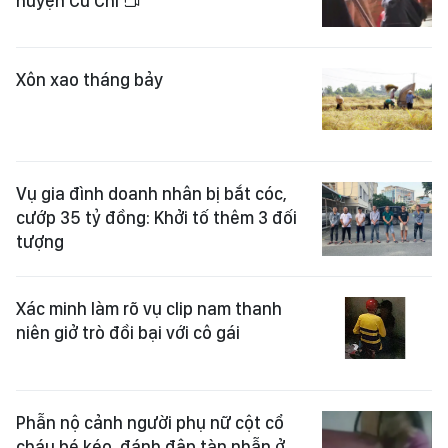
huyện Củ Chi
Xôn xao tháng bảy
Vụ gia đình doanh nhân bị bắt cóc,
cướp 35 tỷ đồng: Khởi tố thêm 3 đối
tượng
Xác minh làm rõ vụ clip nam thanh
niên giở trò đồi bại với cô gái
Phẫn nộ cảnh người phụ nữ cột cổ
cháu bé kéo, đánh đập tàn nhẫn ở