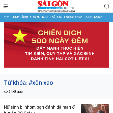
中文
SGGP Đầu tư Tài chính
SGGP Thể Thao
English Edition
SGGP Epaper
Từ khóa:
#xôn xao
có
9
kết quả
Nữ sinh bị nhóm bạn đánh dã man ở