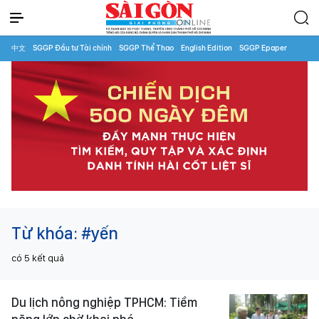
中文
SGGP Đầu tư Tài chính
SGGP Thể Thao
English Edition
SGGP Epaper
Từ khóa:
#yến
có
5
kết quả
Du lịch nông nghiệp TPHCM: Tiềm