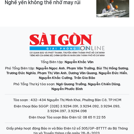
Nghề yến không thể nhờ may rủi
Tổng Biên tập:
Nguyễn Khắc Văn
Phó Tổng Biên tập:
Nguyễn Ngọc Anh
,
Phạm Văn Trường
,
Bùi Thị Hồng Sương
,
Trương Đức Nghĩa
,
Phạm Thị Vân Anh
,
Dương Văn Quang
,
Nguyễn Đức Hiển
,
Nguyễn Khắc Cường
,
Trần Gia Bảo
Phó Tổng Thư ký tòa soạn:
Ngô Quang Trưởng
,
Nguyễn Chiến Dũng
,
Nguyễn Phước Bình
Tòa soạn
: 432-434 Nguyễn Thị Minh Khai, Phường Bàn Cờ, TP.HCM
Điện thoại Báo SGGP
: (028) 3.9294.091, 3.9294.092, 3.9294.093,
3.9294.097, 3.9294.098
Điện thoại Tòa soạn Báo Điện tử
: 08 65 11 22 55
Giấy phép hoạt động Báo in và Báo Điện tử số 305/GP-BTTTT do Bộ Thông
tin và Truyền thông cấp ngày 28-8-2023.