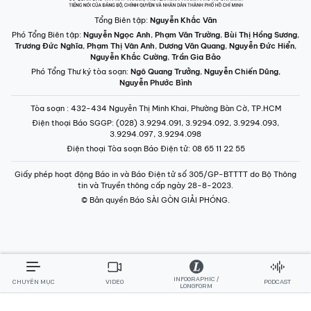
Tổng Biên tập:
Nguyễn Khắc Văn
Phó Tổng Biên tập:
Nguyễn Ngọc Anh
,
Phạm Văn Trường
,
Bùi Thị Hồng Sương
,
Trương Đức Nghĩa
,
Phạm Thị Vân Anh
,
Dương Văn Quang
,
Nguyễn Đức Hiển
,
Nguyễn Khắc Cường
,
Trần Gia Bảo
Phó Tổng Thư ký tòa soạn:
Ngô Quang Trưởng
,
Nguyễn Chiến Dũng
,
Nguyễn Phước Bình
Tòa soạn
: 432-434 Nguyễn Thị Minh Khai, Phường Bàn Cờ, TP.HCM
Điện thoại Báo SGGP
: (028) 3.9294.091, 3.9294.092, 3.9294.093,
3.9294.097, 3.9294.098
Điện thoại Tòa soạn Báo Điện tử
: 08 65 11 22 55
Giấy phép hoạt động Báo in và Báo Điện tử số 305/GP-BTTTT do Bộ Thông
tin và Truyền thông cấp ngày 28-8-2023.
© Bản quyền Báo SÀI GÒN GIẢI PHÓNG.
INFOGRAPHIC /
CHUYÊN MỤC
VIDEO
PODCAST
LONGFORM