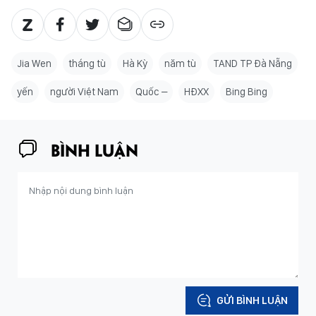
Jia Wen
tháng tù
Hà Kỳ
năm tù
TAND TP Đà Nẵng
yến
người Việt Nam
Quốc –
HĐXX
Bing Bing
BÌNH LUẬN
GỬI BÌNH LUẬN