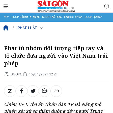
中文
SGGP Đầu tư Tài chính
SGGP Thể Thao
English Edition
SGGP Epaper
PHÁP LUẬT
Phạt tù nhóm đối tượng tiếp tay và
tổ chức đưa người vào Việt Nam trái
phép
SGGPO
15/04/2021 12:21
Chiều 15-4, Tòa án Nhân dân TP Đà Nẵng mở
phiên xét xử sơ thẩm đường dây người Trung