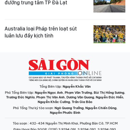
đường trung tâm TP Đà Lạt
Australia loại Pháp trên loạt sút
luân lưu đầy kịch tính
Tổng Biên tập:
Nguyễn Khắc Văn
Phó Tổng Biên tập:
Nguyễn Ngọc Anh
,
Phạm Văn Trường
,
Bùi Thị Hồng Sương
,
Trương Đức Nghĩa
,
Phạm Thị Vân Anh
,
Dương Văn Quang
,
Nguyễn Đức Hiển
,
Nguyễn Khắc Cường
,
Trần Gia Bảo
Phó Tổng Thư ký tòa soạn:
Ngô Quang Trưởng
,
Nguyễn Chiến Dũng
,
Nguyễn Phước Bình
Tòa soạn
: 432-434 Nguyễn Thị Minh Khai, Phường Bàn Cờ, TP.HCM
Điện thoại Báo SGGP
: (028) 3.9294.091, 3.9294.092, 3.9294.093,