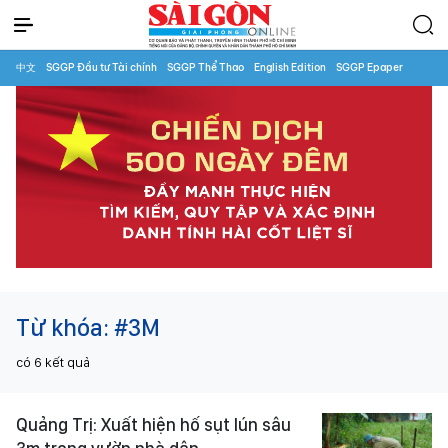
中文
SGGP Đầu tư Tài chính
SGGP Thể Thao
English Edition
SGGP Epaper
Từ khóa:
#3M
có
6
kết quả
Quảng Trị: Xuất hiện hố sụt lún sâu