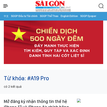
中文
SGGP Đầu tư Tài chính
SGGP Thể Thao
English Edition
SGGP Epaper
Từ khóa:
#A19 Pro
có
2
kết quả
Mở đăng ký nhận thông tin thế hệ