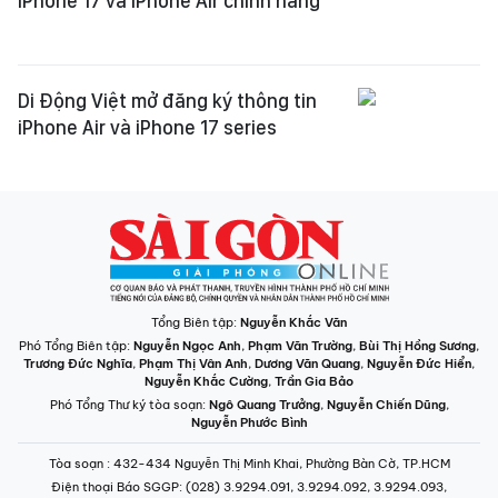
iPhone 17 và iPhone Air chính hãng
Di Động Việt mở đăng ký thông tin
iPhone Air và iPhone 17 series
Tổng Biên tập:
Nguyễn Khắc Văn
Phó Tổng Biên tập:
Nguyễn Ngọc Anh
,
Phạm Văn Trường
,
Bùi Thị Hồng Sương
,
Trương Đức Nghĩa
,
Phạm Thị Vân Anh
,
Dương Văn Quang
,
Nguyễn Đức Hiển
,
Nguyễn Khắc Cường
,
Trần Gia Bảo
Phó Tổng Thư ký tòa soạn:
Ngô Quang Trưởng
,
Nguyễn Chiến Dũng
,
Nguyễn Phước Bình
Tòa soạn
: 432-434 Nguyễn Thị Minh Khai, Phường Bàn Cờ, TP.HCM
Điện thoại Báo SGGP
: (028) 3.9294.091, 3.9294.092, 3.9294.093,