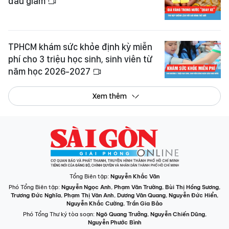
đầu giảm
TPHCM khám sức khỏe định kỳ miễn
phí cho 3 triệu học sinh, sinh viên từ
năm học 2026-2027
Xem thêm
Tổng Biên tập:
Nguyễn Khắc Văn
Phó Tổng Biên tập:
Nguyễn Ngọc Anh
,
Phạm Văn Trường
,
Bùi Thị Hồng Sương
,
Trương Đức Nghĩa
,
Phạm Thị Vân Anh
,
Dương Văn Quang
,
Nguyễn Đức Hiển
,
Nguyễn Khắc Cường
,
Trần Gia Bảo
Phó Tổng Thư ký tòa soạn:
Ngô Quang Trưởng
,
Nguyễn Chiến Dũng
,
Nguyễn Phước Bình