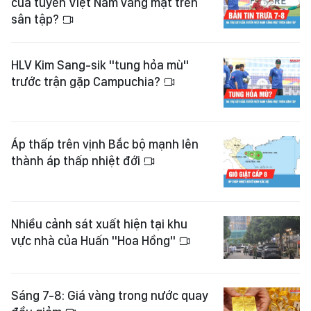
của tuyển Việt Nam vắng mặt trên
sân tập?
HLV Kim Sang-sik "tung hỏa mù"
trước trận gặp Campuchia?
Áp thấp trên vịnh Bắc bộ mạnh lên
thành áp thấp nhiệt đới
Nhiều cảnh sát xuất hiện tại khu
vực nhà của Huấn "Hoa Hồng"
Sáng 7-8: Giá vàng trong nước quay