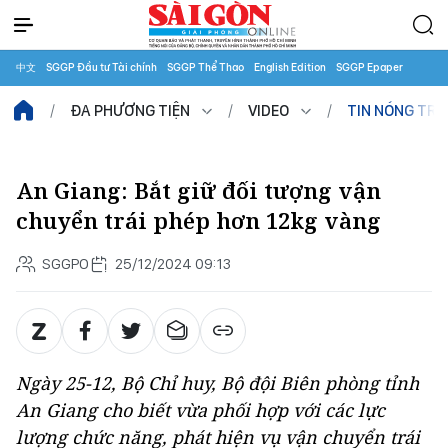
中文
SGGP Đầu tư Tài chính
SGGP Thể Thao
English Edition
SGGP Epaper
ĐA PHƯƠNG TIỆN
VIDEO
TIN NÓNG TR
An Giang: Bắt giữ đối tượng vận
chuyển trái phép hơn 12kg vàng
SGGPO
25/12/2024 09:13
Ngày 25-12, Bộ Chỉ huy, Bộ đội Biên phòng tỉnh
An Giang cho biết vừa phối hợp với các lực
lượng chức năng, phát hiện vụ vận chuyển trái