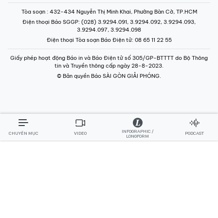
Tòa soạn
: 432-434 Nguyễn Thị Minh Khai, Phường Bàn Cờ, TP.HCM
Điện thoại Báo SGGP
: (028) 3.9294.091, 3.9294.092, 3.9294.093,
3.9294.097, 3.9294.098
Điện thoại Tòa soạn Báo Điện tử
: 08 65 11 22 55
Giấy phép hoạt động Báo in và Báo Điện tử số 305/GP-BTTTT do Bộ Thông
tin và Truyền thông cấp ngày 28-8-2023.
© Bản quyền Báo SÀI GÒN GIẢI PHÓNG.
INFOGRAPHIC /
CHUYÊN MỤC
VIDEO
PODCAST
LONGFORM