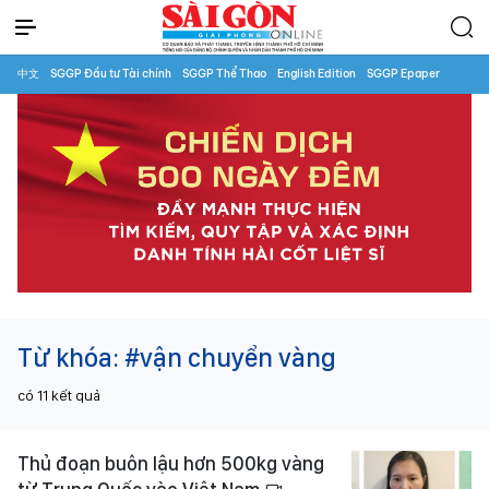
中文
SGGP Đầu tư Tài chính
SGGP Thể Thao
English Edition
SGGP Epaper
Từ khóa:
#vận chuyển vàng
có
11
kết quả
Thủ đoạn buôn lậu hơn 500kg vàng