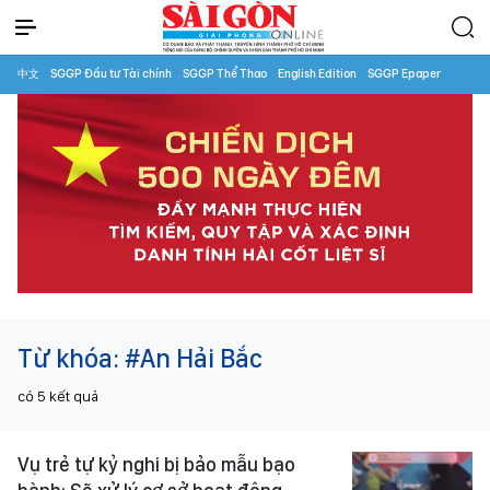
中文
SGGP Đầu tư Tài chính
SGGP Thể Thao
English Edition
SGGP Epaper
Từ khóa:
#An Hải Bắc
có
5
kết quả
Vụ trẻ tự kỷ nghi bị bảo mẫu bạo