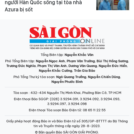
người Hàn Quốc sống tại tòa nhà
Azura bị sốt
Tổng Biên tập:
Nguyễn Khắc Văn
Phó Tổng Biên tập:
Nguyễn Ngọc Anh
,
Phạm Văn Trường
,
Bùi Thị Hồng Sương
,
Trương Đức Nghĩa
,
Phạm Thị Vân Anh
,
Dương Văn Quang
,
Nguyễn Đức Hiển
,
Nguyễn Khắc Cường
,
Trần Gia Bảo
Phó Tổng Thư ký tòa soạn:
Ngô Quang Trưởng
,
Nguyễn Chiến Dũng
,
Nguyễn Phước Bình
Tòa soạn
: 432-434 Nguyễn Thị Minh Khai, Phường Bàn Cờ, TP.HCM
Điện thoại Báo SGGP
: (028) 3.9294.091, 3.9294.092, 3.9294.093,
3.9294.097, 3.9294.098
Điện thoại Tòa soạn Báo Điện tử
: 08 65 11 22 55
Giấy phép hoạt động Báo in và Báo Điện tử số 305/GP-BTTTT do Bộ Thông
tin và Truyền thông cấp ngày 28-8-2023.
© Bản quyền Báo SÀI GÒN GIẢI PHÓNG.