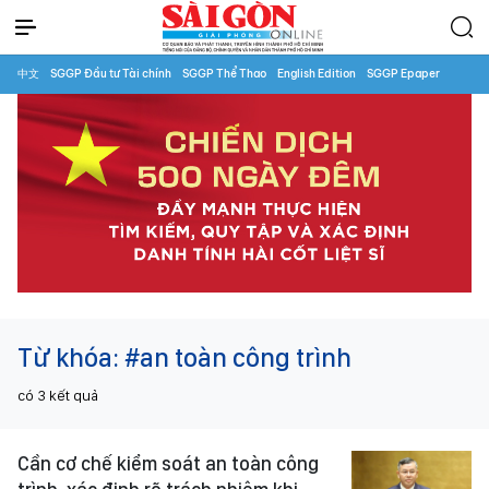
中文
SGGP Đầu tư Tài chính
SGGP Thể Thao
English Edition
SGGP Epaper
Từ khóa:
#an toàn công trình
có
3
kết quả
Cần cơ chế kiểm soát an toàn công