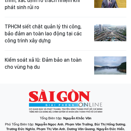
trình, xác định rõ trách nhiệm khi
phát sinh rủi ro
TPHCM siết chặt quản lý thi công,
bảo đảm an toàn lao động tại các
công trình xây dựng
Kiểm soát xả lũ: Đảm bảo an toàn
cho vùng hạ du
Tổng Biên tập:
Nguyễn Khắc Văn
Phó Tổng Biên tập:
Nguyễn Ngọc Anh
,
Phạm Văn Trường
,
Bùi Thị Hồng Sương
,
Trương Đức Nghĩa
,
Phạm Thị Vân Anh
,
Dương Văn Quang
,
Nguyễn Đức Hiển
,