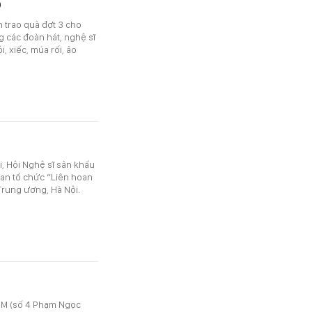
o
 trao quà đợt 3 cho
g các đoàn hát, nghệ sĩ
i, xiếc, múa rối, ảo
, Hội Nghệ sĩ sân khấu
uan tổ chức “Liên hoan
 Trung ương, Hà Nội.
CM (số 4 Phạm Ngọc