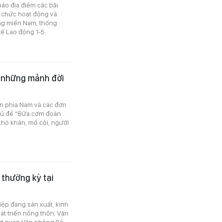
áo địa điểm các bãi
 chức hoạt động và
ng miền Nam, thống
ế Lao động 1-5.
 những mảnh đời
ện phía Nam và các đơn
chủ đề “Bữa cơm đoàn
khó khăn, mồ côi, người
 thường kỳ tại
iệp đang sản xuất, kinh
t triển nông thôn; Văn
Cơ quan Văn phòng Bộ