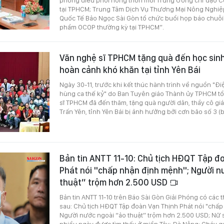
tại TPHCM; Trung Tâm Dịch Vụ Thương Mại Nông Nghiệ
Quốc Tế Bảo Ngọc Sài Gòn tổ chức buổi họp báo chuỗi 
phẩm OCOP thường kỳ tại TPHCM”.
Văn nghệ sĩ TPHCM tặng quà đến học sinh
hoàn cảnh khó khăn tại tỉnh Yên Bái
Ngày 30-11, trước khi kết thúc hành trình về nguồn "Đ
hùng ca thế kỷ" do Ban Tuyên giáo Thành ủy TPHCM t
sĩ TPHCM đã đến thăm, tặng quà người dân, thầy cô gi
Trấn Yên, tỉnh Yên Bái bị ảnh hưởng bởi cơn bão số 3 (b
Bản tin ANTT 11-10: Chủ tịch HĐQT Tập đ
Phát nói "chấp nhận định mệnh"; Người n
thuật” trộm hơn 2.500 USD
Bản tin ANTT 11-10 trên Báo Sài Gòn Giải Phóng có các 
sau: Chủ tịch HĐQT Tập đoàn Vạn Thịnh Phát nói "chấ
Người nước ngoài “ảo thuật” trộm hơn 2.500 USD; Nữ si
nhiều ngày được tìm thấy ở miền Tây; Đà Nẵng: Cháy q