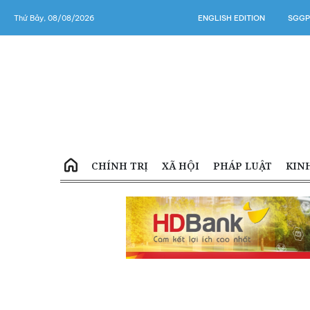
Thứ Bảy, 08/08/2026
ENGLISH EDITION
SGGP
CHÍNH TRỊ
XÃ HỘI
PHÁP LUẬT
KIN