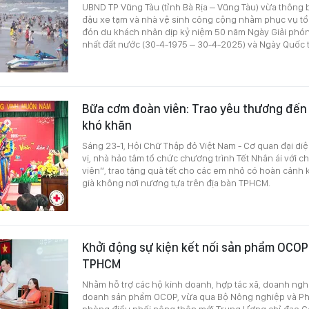
UBND TP Vũng Tàu (tỉnh Bà Rịa – Vũng Tàu) vừa thông b
đậu xe tạm và nhà vệ sinh công cộng nhằm phục vụ tổ
đón du khách nhân dịp kỷ niệm 50 năm Ngày Giải phó
nhất đất nước (30-4-1975 – 30-4-2025) và Ngày Quốc t
Bữa cơm đoàn viên: Trao yêu thương đến
khó khăn
Sáng 23-1, Hội Chữ Thập đỏ Việt Nam - Cơ quan đại di
vị, nhà hảo tâm tổ chức chương trình Tết Nhân ái với 
viên”, trao tặng quà tết cho các em nhỏ có hoàn cảnh 
già không nơi nương tựa trên địa bàn TPHCM.
Khởi động sự kiện kết nối sản phẩm OCOP
TPHCM
Nhằm hỗ trợ các hộ kinh doanh, hợp tác xã, doanh ngh
doanh sản phẩm OCOP, vừa qua Bộ Nông nghiệp và Phá
phòng điều phối nông thôn mới Trung Ương chỉ đạo 