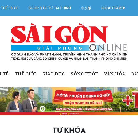
 THỂ THAO
SGGP ĐẦU TƯ TÀI CHÍNH
中文版
SGGP EPAPER
H TẾ
THẾ GIỚI
GIÁO DỤC
SỐNG KHỎE
VĂN HÓA
BẠ
TỪ KHÓA