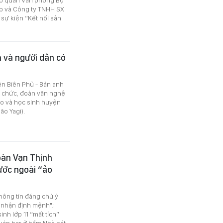
p và Công ty TNHH SX
sự kiện “Kết nối sản
 và người dân có
iện Biên Phủ - Bản anh
ổ chức, đoàn văn nghệ
áo và học sinh huyện
ão Yagi).
oàn Vạn Thịnh
ước ngoài “ảo
thông tin đáng chú ý
p nhận định mệnh";
nh lớp 11 “mất tích”
uán bar ở hầm Nhà hát