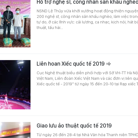
Hỗ trợ nghệ sĩ, công nhân sân khấu nghè
NSND Lệ Thủy vừa khởi xướng hoạt động thiện nguyện
200 nghệ sĩ, công nhân sân khấu nghèo, làm việc tron
tự do, ở các lĩnh vực: cải lương, ca nhạc, kịch nói, hát bộ
thuật, tấu hài…
Liên hoan Xiếc quốc tế 2019
Cục Nghệ thuật biểu diễn phối hợp với Sở VH-TT Hà Nội
Việt Nam, Liên đoàn Xiếc Việt Nam và các đơn vị liên q
Xiếc quốc tế - 2019” từ ngày 15 đến 20-10 tại Rạp xiếc
Giao lưu ảo thuật quốc tế 2019
Từ ngày 26 đến 28-4 tại Nhà Văn hóa Thanh niên TPH