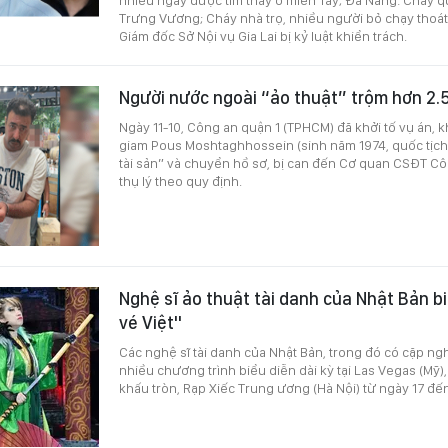
Trưng Vương; Cháy nhà trọ, nhiều người bỏ chạy thoát
Giám đốc Sở Nội vụ Gia Lai bị kỷ luật khiển trách.
Người nước ngoài “ảo thuật” trộm hơn 2
Ngày 11-10, Công an quận 1 (TPHCM) đã khởi tố vụ án, kh
giam Pous Moshtaghhossein (sinh năm 1974, quốc tịch 
tài sản” và chuyển hồ sơ, bị can đến Cơ quan CSĐT C
thụ lý theo quy định.
Nghệ sĩ ảo thuật tài danh của Nhật Bản bi
vé Việt"
Các nghệ sĩ tài danh của Nhật Bản, trong đó có cặp nghệ
nhiều chương trình biểu diễn dài kỳ tại Las Vegas (Mỹ),
khấu tròn, Rạp Xiếc Trung ương (Hà Nội) từ ngày 17 đế