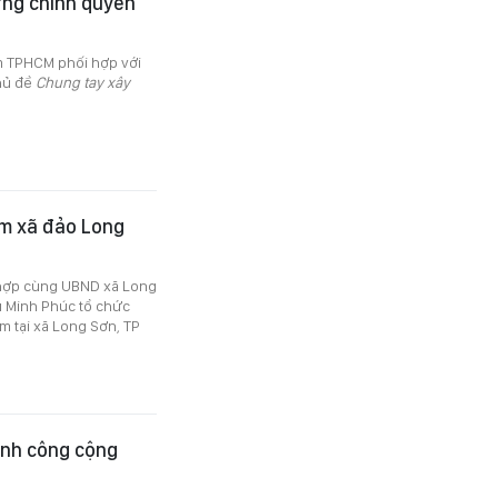
ựng chính quyền
ãm TPHCM phối hợp với
hủ đề
Chung tay xây
 em xã đảo Long
 hợp cùng UBND xã Long
 Minh Phúc tổ chức
m tại xã Long Sơn, TP
sinh công cộng