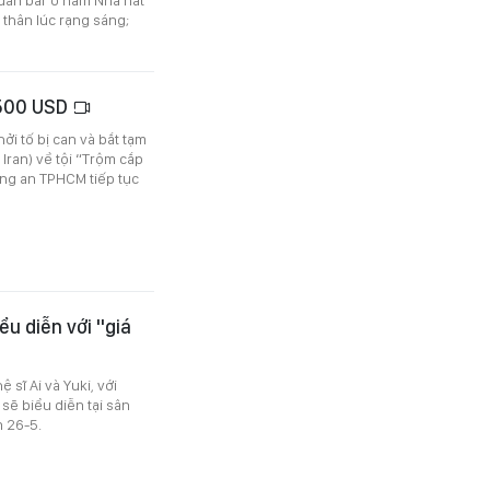
 thân lúc rạng sáng;
.500 USD
ởi tố bị can và bắt tạm
Iran) về tội “Trộm cắp
ông an TPHCM tiếp tục
ểu diễn với "giá
 sĩ Ai và Yuki, với
 sẽ biểu diễn tại sân
n 26-5.