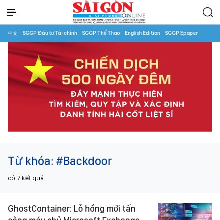
中文
SGGP Đầu tư Tài chính
SGGP Thể Thao
English Edition
SGGP Epaper
Từ khóa:
#Backdoor
có
7
kết quả
GhostContainer: Lỗ hổng mới tấn