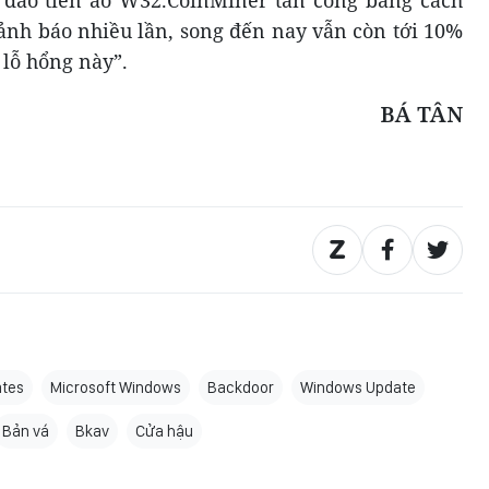
ảnh báo nhiều lần, song đến nay vẫn còn tới 10%
 lỗ hổng này”.
BÁ TÂN
ates
Microsoft Windows
Backdoor
Windows Update
Bản vá
Bkav
Cửa hậu