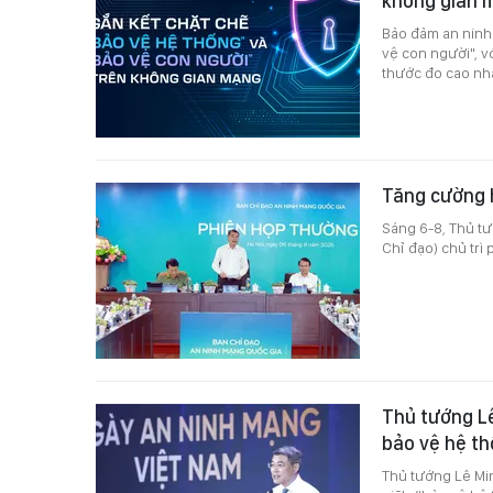
không gian
Bảo đảm an ninh 
vệ con người", v
thước đo cao nhấ
Tăng cường 
Sáng 6-8, Thủ t
Chỉ đạo) chủ trì
Thủ tướng L
bảo vệ hệ th
Thủ tướng Lê Mi