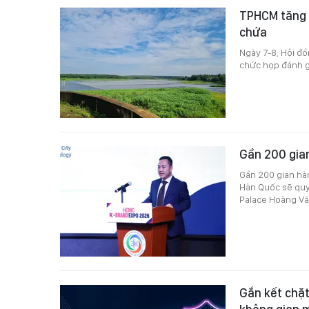
TPHCM tăng 
chứa
Ngày 7-8, Hội đồ
chức họp đánh gi
Gần 200 gia
Gần 200 gian hà
Hàn Quốc sẽ quy 
Palace Hoàng V
Gắn kết chặt