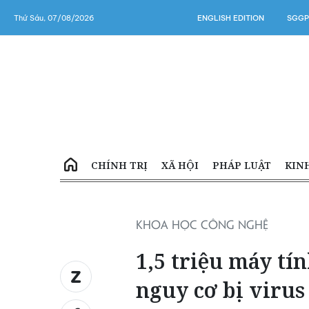
Thứ Sáu, 07/08/2026
ENGLISH EDITION
SGGP
CHÍNH TRỊ
XÃ HỘI
PHÁP LUẬT
KIN
KHOA HỌC CÔNG NGHỆ
1,5 triệu máy tí
nguy cơ bị virus