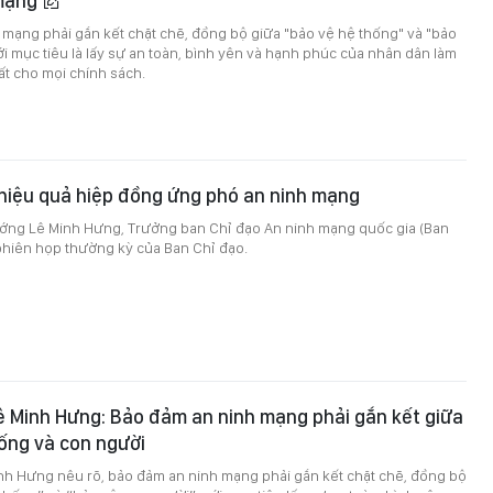
 mạng
mạng phải gắn kết chặt chẽ, đồng bộ giữa "bảo vệ hệ thống" và "bảo
ới mục tiêu là lấy sự an toàn, bình yên và hạnh phúc của nhân dân làm
t cho mọi chính sách.
hiệu quả hiệp đồng ứng phó an ninh mạng
ướng Lê Minh Hưng, Trưởng ban Chỉ đạo An ninh mạng quốc gia (Ban
 phiên họp thường kỳ của Ban Chỉ đạo.
ê Minh Hưng: Bảo đảm an ninh mạng phải gắn kết giữa
ống và con người
nh Hưng nêu rõ, bảo đảm an ninh mạng phải gắn kết chặt chẽ, đồng bộ