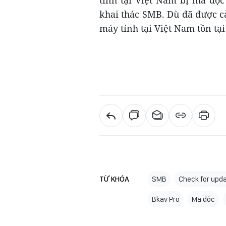
khai thác SMB. Dù đã được c
máy tính tại Việt Nam tồn tại
TỪ KHÓA
SMB
Check for upd
Bkav Pro
Mã độc