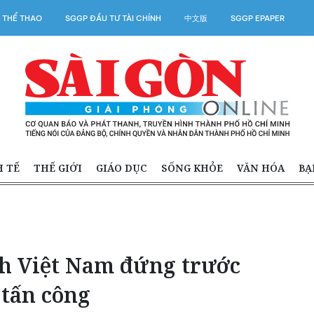
 THỂ THAO
SGGP ĐẦU TƯ TÀI CHÍNH
中文版
SGGP EPAPER
H TẾ
THẾ GIỚI
GIÁO DỤC
SỐNG KHỎE
VĂN HÓA
BẠ
nh Việt Nam đứng trước
 tấn công