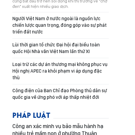
cũng bắt đầu trở nên sôi động khi thị trường vé "chợ
đen" xuất hiện nhiều giao dịch.
Người Việt Nam ở nước ngoài là nguồn lực
chiến lược quan trọng, đóng góp vào sự phát
triển đất nước
Lùi thời gian tổ chức Đại hội đại biểu toàn
quốc Hội Nhà văn Việt Nam lần thứ XI
Loại trừ các dự án thương mại không phục vụ
Hội nghị APEC ra khỏi phạm vi áp dụng đặc
thù
Công điện của Ban Chỉ đạo Phòng thủ dân sự
quốc gia về ứng phó với áp thấp nhiệt đới
PHÁP LUẬT
Công an xác minh vụ bảo mẫu hành hạ
nhiều trẻ mầm non ở phường Thuận