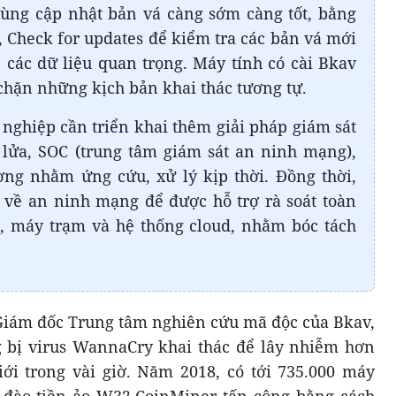
ùng cập nhật bản vá càng sớm càng tốt, bằng
Check for updates để kiểm tra các bản vá mới
các dữ liệu quan trọng. Máy tính có cài Bkav
chặn những kịch bản khai thác tương tự.
 nghiệp cần triển khai thêm giải pháp giám sát
lửa, SOC (trung tâm giám sát an ninh mạng),
ờng nhằm ứng cứu, xử lý kịp thời. Đồng thời,
 về an ninh mạng để được hỗ trợ rà soát toàn
, máy trạm và hệ thống cloud, nhằm bóc tách
Giám đốc Trung tâm nghiên cứu mã độc của Bkav,
g bị virus WannaCry khai thác để lây nhiễm hơn
iới trong vài giờ. Năm 2018, có tới 735.000 máy
c đào tiền ảo W32.CoinMiner tấn công bằng cách