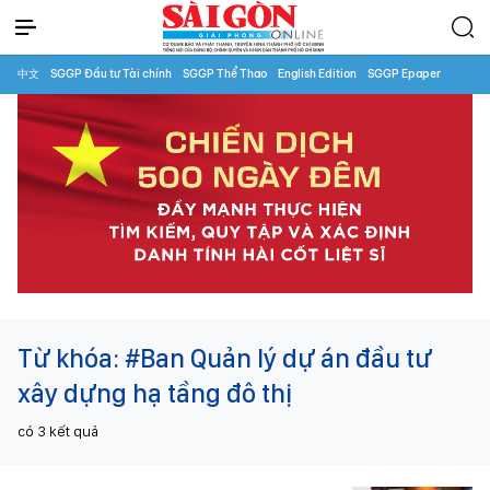
中文
SGGP Đầu tư Tài chính
SGGP Thể Thao
English Edition
SGGP Epaper
Từ khóa:
#Ban Quản lý dự án đầu tư
xây dựng hạ tầng đô thị
có
3
kết quả