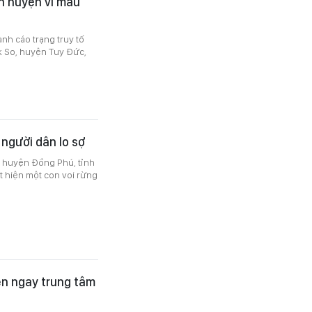
n huyện vì mâu
nh cáo trạng truy tố
úk So, huyện Tuy Đức,
 người dân lo sợ
, huyện Đồng Phú, tỉnh
t hiện một con voi rừng
ên ngay trung tâm