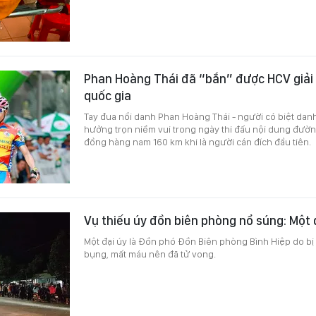
Phan Hoàng Thái đã “bắn” được HCV giải 
quốc gia
Tay đua nổi danh Phan Hoàng Thái - người có biệt danh
hưởng trọn niềm vui trong ngày thi đấu nội dung đườn
đồng hàng nam 160 km khi là người cán đích đầu tiên.
Vụ thiếu úy đồn biên phòng nổ súng: Một 
Một đại úy là Đồn phó Đồn Biên phòng Bình Hiệp do bị
bụng, mất máu nên đã tử vong.