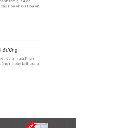
 hành tạm giữ 4 đối
 cầu Hóa An (xã Hóa An,
đi đường
ết, đã tạm giữ Phan
y dùng nỏ bắn bị thương