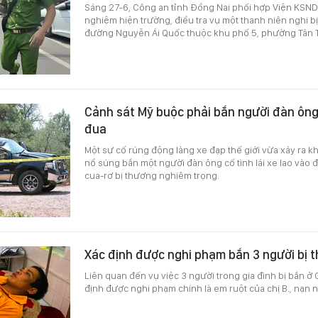
Sáng 27-6, Công an tỉnh Đồng Nai phối hợp Viện KSN
nghiệm hiện trường, điều tra vụ một thanh niên nghi b
đường Nguyễn Ái Quốc thuộc khu phố 5, phường Tân Ti
Cảnh sát Mỹ buộc phải bắn người đàn ông
đua
Một sự cố rúng động làng xe đạp thế giới vừa xảy ra k
nổ súng bắn một người đàn ông cố tình lái xe lao vào 
cua-rơ bị thương nghiêm trọng.
Xác định được nghi phạm bắn 3 người bị t
Liên quan đến vụ việc 3 người trong gia đình bị bắn ở G
định được nghi phạm chính là em ruột của chị B., nạn n