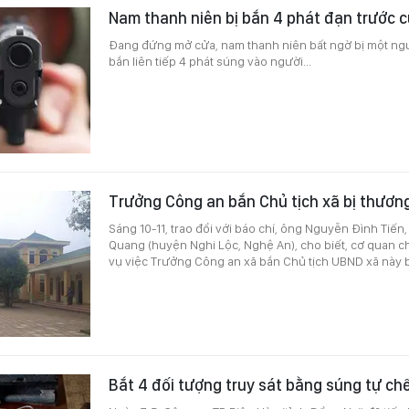
Nam thanh niên bị bắn 4 phát đạn trước 
Đang đứng mở cửa, nam thanh niên bất ngờ bị một ngườ
bắn liên tiếp 4 phát súng vào người...
Trưởng Công an bắn Chủ tịch xã bị thươn
Sáng 10-11, trao đổi với báo chí, ông Nguyễn Đình Tiến
Quang (huyện Nghi Lộc, Nghệ An), cho biết, cơ quan 
vụ việc Trưởng Công an xã bắn Chủ tịch UBND xã này 
Bắt 4 đối tượng truy sát bằng súng tự ch