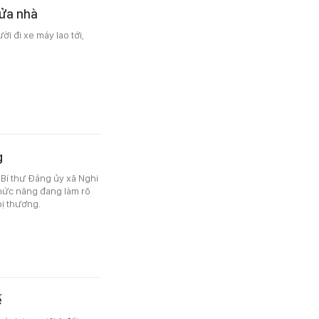
cửa nhà
i đi xe máy lao tới,
g
, Bí thư Đảng ủy xã Nghi
chức năng đang làm rõ
bị thương.
ế