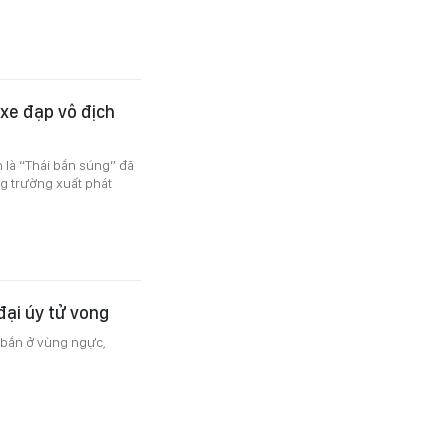
xe đạp vô địch
 là “Thái bắn súng” đã
g trường xuất phát
đại úy tử vong
 bắn ở vùng ngực,