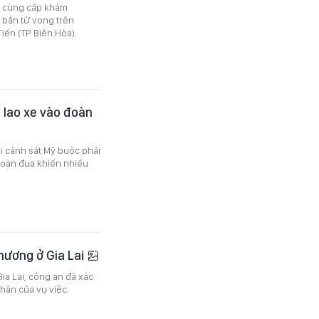
D cùng cấp khám
ị bắn tử vong trên
ến (TP Biên Hòa).
 lao xe vào đoàn
hi cảnh sát Mỹ buộc phải
đoàn đua khiến nhiều
hương ở Gia Lai
ia Lai, công an đã xác
hân của vụ việc.