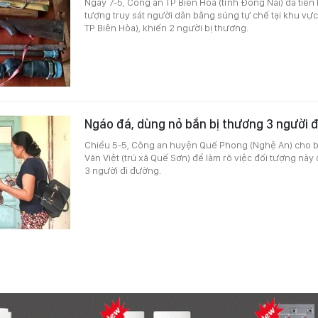
Ngày 7-5, Công an TP Biên Hòa (tỉnh Đồng Nai) đã tiến
tượng truy sát người dân bằng súng tự chế tại khu vực
TP Biên Hòa), khiến 2 người bị thương.
Ngáo đá, dùng nỏ bắn bị thương 3 người 
Chiều 5-5, Công an huyện Quế Phong (Nghệ An) cho bi
Văn Việt (trú xã Quế Sơn) để làm rõ việc đối tượng nà
3 người đi đường.