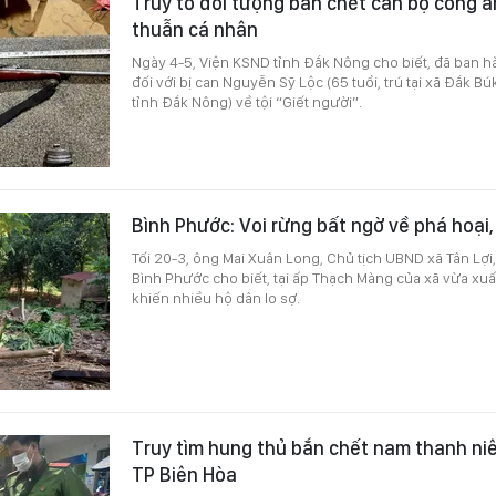
Truy tố đối tượng bắn chết cán bộ công a
thuẫn cá nhân
Ngày 4-5, Viện KSND tỉnh Đắk Nông cho biết, đã ban hà
đối với bị can Nguyễn Sỹ Lộc (65 tuổi, trú tại xã Đắk B
tỉnh Đắk Nông) về tội “Giết người”.
Bình Phước: Voi rừng bất ngờ về phá hoại,
Tối 20-3, ông Mai Xuân Long, Chủ tịch UBND xã Tân Lợi
Bình Phước cho biết, tại ấp Thạch Màng của xã vừa xuấ
khiến nhiều hộ dân lo sợ.
Truy tìm hung thủ bắn chết nam thanh ni
TP Biên Hòa