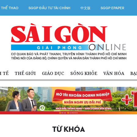
 THỂ THAO
SGGP ĐẦU TƯ TÀI CHÍNH
中文版
SGGP EPAPER
H TẾ
THẾ GIỚI
GIÁO DỤC
SỐNG KHỎE
VĂN HÓA
BẠ
TỪ KHÓA