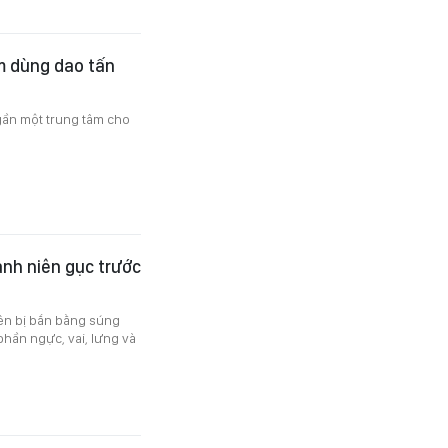
m dùng dao tấn
gần một trung tâm cho
nh niên gục trước
ên bị bắn bằng súng
phần ngực, vai, lưng và