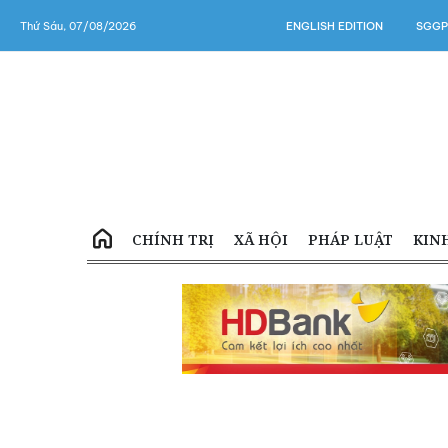
Thứ Sáu, 07/08/2026
ENGLISH EDITION
SGGP
CHÍNH TRỊ
XÃ HỘI
PHÁP LUẬT
KIN