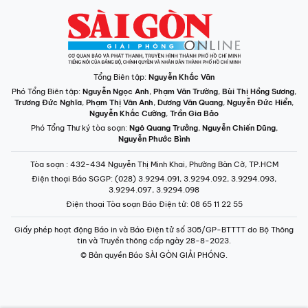
Tổng Biên tập:
Nguyễn Khắc Văn
Phó Tổng Biên tập:
Nguyễn Ngọc Anh
,
Phạm Văn Trường
,
Bùi Thị Hồng Sương
,
Trương Đức Nghĩa
,
Phạm Thị Vân Anh
,
Dương Văn Quang
,
Nguyễn Đức Hiển
,
Nguyễn Khắc Cường
,
Trần Gia Bảo
Phó Tổng Thư ký tòa soạn:
Ngô Quang Trưởng
,
Nguyễn Chiến Dũng
,
Nguyễn Phước Bình
Tòa soạn
: 432-434 Nguyễn Thị Minh Khai, Phường Bàn Cờ, TP.HCM
Điện thoại Báo SGGP
: (028) 3.9294.091, 3.9294.092, 3.9294.093,
3.9294.097, 3.9294.098
Điện thoại Tòa soạn Báo Điện tử
: 08 65 11 22 55
Giấy phép hoạt động Báo in và Báo Điện tử số 305/GP-BTTTT do Bộ Thông
tin và Truyền thông cấp ngày 28-8-2023.
© Bản quyền Báo SÀI GÒN GIẢI PHÓNG.