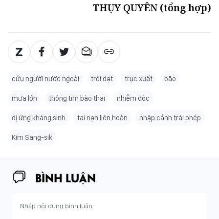
THỤY QUYÊN (tổng hợp)
cứu người nước ngoài
trôi dạt
trục xuất
bão
mưa lớn
thông tim bào thai
nhiễm độc
dị ứng kháng sinh
tai nạn liên hoàn
nhập cảnh trái phép
Kim Sang-sik
BÌNH LUẬN