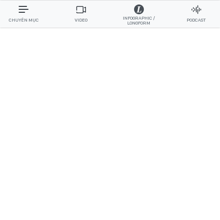
INFOGRAPHIC /
CHUYÊN MỤC
VIDEO
PODCAST
LONGFORM