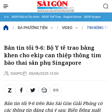
中文
SGGP Đầu tư Tài chính
SGGP Thể Thao
English Edition
SGGP Epaper
ĐA PHƯƠNG TIỆN
VIDEO
TIN NÓNG TR
Bản tin tối 9-6: Bộ Y tế trao bằng
khen cho ekip can thiệp thông tim
bào thai sản phụ Singapore
SGGPO
09/06/2025 13:00
Bản tin tối 9-6 trên Báo Sài Gòn Giải Phóng có
các thông tin đáng chú ý sau: Biển Đông xuất