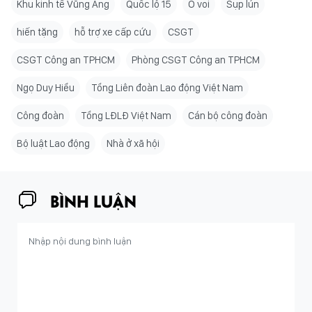
Khu kinh tế Vũng Áng
Quốc lộ 15
Ổ voi
Sụp lún
hiến tặng
hỗ trợ xe cấp cứu
CSGT
CSGT Công an TPHCM
Phòng CSGT Công an TPHCM
Ngọ Duy Hiểu
Tổng Liên đoàn Lao động Việt Nam
Công đoàn
Tổng LĐLĐ Việt Nam
Cán bộ công đoàn
Bộ luật Lao động
Nhà ở xã hội
BÌNH LUẬN