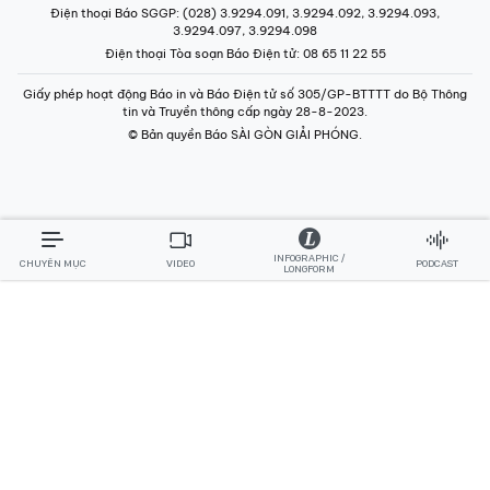
Điện thoại Báo SGGP
: (028) 3.9294.091, 3.9294.092, 3.9294.093,
3.9294.097, 3.9294.098
Điện thoại Tòa soạn Báo Điện tử
: 08 65 11 22 55
Giấy phép hoạt động Báo in và Báo Điện tử số 305/GP-BTTTT do Bộ Thông
tin và Truyền thông cấp ngày 28-8-2023.
© Bản quyền Báo SÀI GÒN GIẢI PHÓNG.
INFOGRAPHIC /
CHUYÊN MỤC
VIDEO
PODCAST
LONGFORM