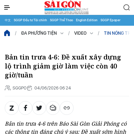
中文
SGGP Đầu tư Tài chính
SGGP Thể Thao
English Edition
SGGP Epaper
ĐA PHƯƠNG TIỆN
VIDEO
TIN NÓNG TR
Bản tin trưa 4-6: Đề xuất xây dựng
lộ trình giảm giờ làm việc còn 40
giờ/tuần
SGGPO
04/06/2026 06:24
Bản tin trưa 4-6 trên Báo Sài Gòn Giải Phóng có
các thông tin đáng chú ý sau: Đề xuất sớm hình