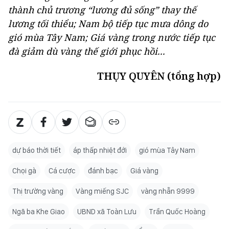
thành chủ trương “lương đủ sống” thay thế
lương tối thiểu; Nam bộ tiếp tục mưa dông do
gió mùa Tây Nam; Giá vàng trong nước tiếp tục
đà giảm dù vàng thế giới phục hồi...
THỤY QUYÊN (tổng hợp)
dự báo thời tiết
áp thấp nhiệt đới
gió mùa Tây Nam
Chọi gà
Cá cược
đánh bạc
Giá vàng
Thị trường vàng
Vàng miếng SJC
vàng nhẫn 9999
Ngã ba Khe Giao
UBND xã Toàn Lưu
Trần Quốc Hoàng