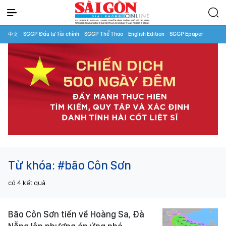
中文
SGGP Đầu tư Tài chính
SGGP Thể Thao
English Edition
SGGP Epaper
Từ khóa:
#bão Côn Sơn
có
4
kết quả
Bão Côn Sơn tiến về Hoàng Sa, Đà