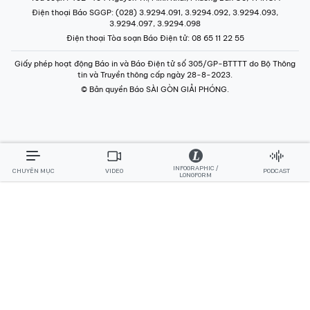
Điện thoại Báo SGGP
: (028) 3.9294.091, 3.9294.092, 3.9294.093,
3.9294.097, 3.9294.098
Điện thoại Tòa soạn Báo Điện tử
: 08 65 11 22 55
Giấy phép hoạt động Báo in và Báo Điện tử số 305/GP-BTTTT do Bộ Thông
tin và Truyền thông cấp ngày 28-8-2023.
© Bản quyền Báo SÀI GÒN GIẢI PHÓNG.
INFOGRAPHIC /
CHUYÊN MỤC
VIDEO
PODCAST
LONGFORM