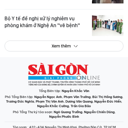
Bộ Y tế đề nghị xử lý nghiêm vụ
phòng khám ở Nghệ An "vẽ bệnh"
Xem thêm
Tổng Biên tập:
Nguyễn Khắc Văn
Phó Tổng Biên tập:
Nguyễn Ngọc Anh
,
Phạm Văn Trường
,
Bùi Thị Hồng Sương
,
Trương Đức Nghĩa
,
Phạm Thị Vân Anh
,
Dương Văn Quang
,
Nguyễn Đức Hiển
,
Nguyễn Khắc Cường
,
Trần Gia Bảo
Phó Tổng Thư ký tòa soạn:
Ngô Quang Trưởng
,
Nguyễn Chiến Dũng
,
Nguyễn Phước Bình
Tòa soạn
: 432-434 Nguyễn Thị Minh Khai, Phường Bàn Cờ, TP.HCM