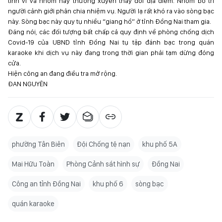
tinh vi và nhóm này thường xuyên thay đổi địa điểm. Nhóm bố trí
người cảnh giới phân chia nhiệm vụ. Người lạ rất khó ra vào sòng bạc
này. Sòng bạc này quy tụ nhiều “giang hồ” ở tỉnh Đồng Nai tham gia.
Đáng nói, các đối tượng bất chấp cả quy định về phòng chống dịch
Covid-19 của UBND tỉnh Đồng Nai tụ tập đánh bạc trong quán
karaoke khi dịch vụ này đang trong thời gian phải tạm dừng đóng
cửa.
Hiện công an đang điều tra mở rộng.
ĐAN NGUYÊN
phường Tân Biên
Đội Chống tệ nạn
khu phố 5A
Mai Hữu Toàn
Phòng Cảnh sát hình sự
Đồng Nai
Công an tỉnh Đồng Nai
khu phố 6
sòng bạc
quán karaoke