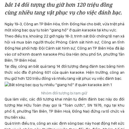
bắt 14 đối tượng thu giữ hơn 120 triệu đồng
cùng nhiều tang vật phục vụ cho việc đánh bạc.
Ngày 19-3, Công an TP Biên Hòa, tỉnh Đồng Nai cho biết, vừa triệt phá
một sòng bạc quy tụ toàn “giang hồ” ở quán karaoke tại khu vực.
Theo điều tra, khoảng 22 giờ ngày 18-3, trinh sát Đội chống tệ nạn xã
hội và mua bán người thuộc Phòng Cảnh sát hình sự, Công an tỉnh
Đồng Nai phối hợp Đội Cảnh sát hình sự, Công an TP Biên Hòa đã ập
vào cơ sở kinh doanh karaoke Phú Gia Hân (khu phố 5A, phường Tân
Biên, TP Biên Hòa).
Tại đây, công an bắt quả tang 14 đối tượng đang đánh bạc bằng hình
thức xóc đĩa ở phòng 601 của quán karaoke. Hiện trường, công an
thu giữ hơn 120 triệu đồng và nhiều tang vật phục vụ việc đánh bạc.
Nhóm đối tượng bị tạm giữ
Qua làm việc, các đối tượng khai nhận tụ điểm đánh bạc này do đối
tượng Mai Hữu Toàn (hay gọi là “Toàn cước”, SN 1976, ngụ tại khu
phố 6, phường Tân Biên, TP Biên Hoà, Đồng Nai) đứng ra tổ chức và
thu tiền xâu.
Quá trình điều tra, công an xác định sòng bạc này hoạt động hết sức