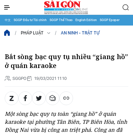
中文
SGGP Đầu tư Tài chính
SGGP Thể Thao
English Edition
SGGP Epaper
PHÁP LUẬT
AN NINH - TRẬT TỰ
Bắt sòng bạc quy tụ nhiều “giang hồ”
ở quán karaoke
SGGPO
19/03/2021 11:10
Một sòng bạc quy tụ toàn “giang hồ” ở quán
karaoke tại phường Tân Biên, TP Biên Hòa, tỉnh
Đồng Nai vừa bị công an triệt phá. Công an đã