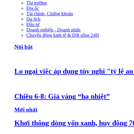
Thị trường
Địa ốc
Tài chính- Chứng khoán
Du lịch
Đầu tư
Doanh nghiệp - Doanh nhân
Chuyển động kinh tế & Đời sống 24H
Nổi bật
Lo ngại việc áp dụng tùy nghi "tỷ lệ a
Chiều 6-8: Giá vàng “hạ nhiệt”
Mới nhất
Khơi thông dòng vốn xanh, huy động 7