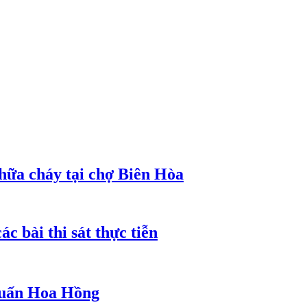
hữa cháy tại chợ Biên Hòa
c bài thi sát thực tiễn
 Huấn Hoa Hồng