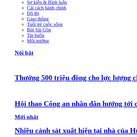
Sự kiện & Bình luận
Cải cách hành chính
Đô thị
Giao thông
Tuổi trẻ cuộc sống
Bút Sài Gòn
Tin buồn
Môi trường
Nổi bật
Thưởng 500 triệu đồng cho lực lượng c
Hội thao Công an nhân dân hướng tới cá
Mới nhất
Nhiều cảnh sát xuất hiện tại nhà của