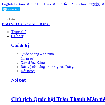
English Edition
SGGP Thể Thao
SGGP Đầu tư Tài chính
中文版
SG
BÁO SÀI GÒN GIẢI PHÓNG
Trang chủ
Chính trị
Chính trị
Quốc phòng – an ninh
Nhân sự
Xây dựng Đảng
Bảo vệ nền tảng tư tưởng của Đảng
Đối ngoại
Nổi bật
Chủ tịch Quốc hội Trần Thanh Mẫn tiế