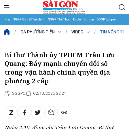
中文
SGGP Đầu tư Tài chính
SGGP Thể Thao
English Edition
SGGP Epaper
ĐA PHƯƠNG TIỆN
VIDEO
TIN NÓNG TR
Bí thư Thành ủy TPHCM Trần Lưu
Quang: Đẩy mạnh chuyển đổi số
trong vận hành chính quyền địa
phương 2 cấp
SGGPO
02/10/2025 22:21
Ngày 2-10, đồng chí Trần Lưu Quang, Bí thư