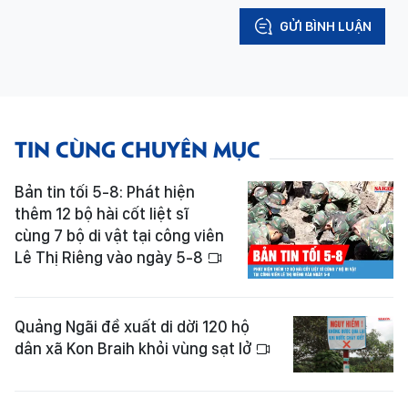
GỬI BÌNH LUẬN
TIN CÙNG CHUYÊN MỤC
Bản tin tối 5-8: Phát hiện
thêm 12 bộ hài cốt liệt sĩ
cùng 7 bộ di vật tại công viên
Lê Thị Riêng vào ngày 5-8
Quảng Ngãi đề xuất di dời 120 hộ
dân xã Kon Braih khỏi vùng sạt lở