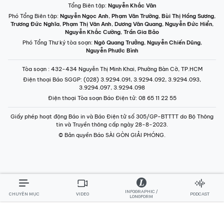
Tổng Biên tập:
Nguyễn Khắc Văn
Phó Tổng Biên tập:
Nguyễn Ngọc Anh
,
Phạm Văn Trường
,
Bùi Thị Hồng Sương
,
Trương Đức Nghĩa
,
Phạm Thị Vân Anh
,
Dương Văn Quang
,
Nguyễn Đức Hiển
,
Nguyễn Khắc Cường
,
Trần Gia Bảo
Phó Tổng Thư ký tòa soạn:
Ngô Quang Trưởng
,
Nguyễn Chiến Dũng
,
Nguyễn Phước Bình
Tòa soạn
: 432-434 Nguyễn Thị Minh Khai, Phường Bàn Cờ, TP.HCM
Điện thoại Báo SGGP
: (028) 3.9294.091, 3.9294.092, 3.9294.093,
3.9294.097, 3.9294.098
Điện thoại Tòa soạn Báo Điện tử
: 08 65 11 22 55
Giấy phép hoạt động Báo in và Báo Điện tử số 305/GP-BTTTT do Bộ Thông
tin và Truyền thông cấp ngày 28-8-2023.
© Bản quyền Báo SÀI GÒN GIẢI PHÓNG.
INFOGRAPHIC /
CHUYÊN MỤC
VIDEO
PODCAST
LONGFORM