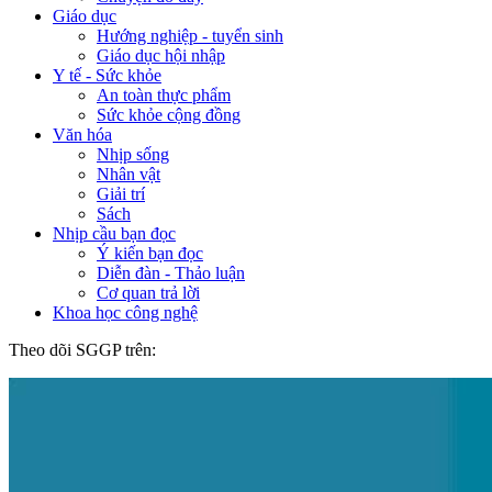
Giáo dục
Hướng nghiệp - tuyển sinh
Giáo dục hội nhập
Y tế - Sức khỏe
An toàn thực phẩm
Sức khỏe cộng đồng
Văn hóa
Nhịp sống
Nhân vật
Giải trí
Sách
Nhịp cầu bạn đọc
Ý kiến bạn đọc
Diễn đàn - Thảo luận
Cơ quan trả lời
Khoa học công nghệ
Theo dõi SGGP trên: