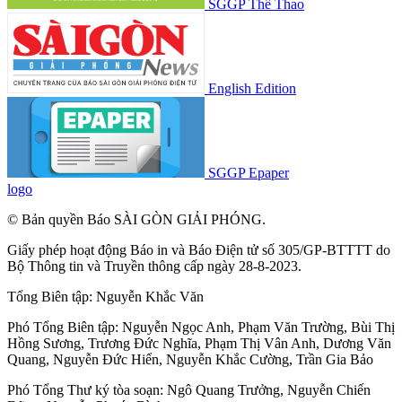
SGGP Thể Thao
English Edition
SGGP Epaper
logo
© Bản quyền Báo SÀI GÒN GIẢI PHÓNG.
Giấy phép hoạt động Báo in và Báo Điện tử số 305/GP-BTTTT do
Bộ Thông tin và Truyền thông cấp ngày 28-8-2023.
Tổng Biên tập:
Nguyễn Khắc Văn
Phó Tổng Biên tập:
Nguyễn Ngọc Anh
,
Phạm Văn Trường
,
Bùi Thị
Hồng Sương
,
Trương Đức Nghĩa
,
Phạm Thị Vân Anh
,
Dương Văn
Quang
,
Nguyễn Đức Hiển
,
Nguyễn Khắc Cường
,
Trần Gia Bảo
Phó Tổng Thư ký tòa soạn:
Ngô Quang Trưởng
,
Nguyễn Chiến