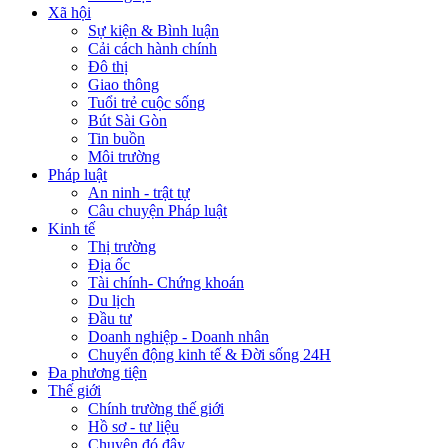
Xã hội
Sự kiện & Bình luận
Cải cách hành chính
Đô thị
Giao thông
Tuổi trẻ cuộc sống
Bút Sài Gòn
Tin buồn
Môi trường
Pháp luật
An ninh - trật tự
Câu chuyện Pháp luật
Kinh tế
Thị trường
Địa ốc
Tài chính- Chứng khoán
Du lịch
Đầu tư
Doanh nghiệp - Doanh nhân
Chuyển động kinh tế & Đời sống 24H
Đa phương tiện
Thế giới
Chính trường thế giới
Hồ sơ - tư liệu
Chuyện đó đây