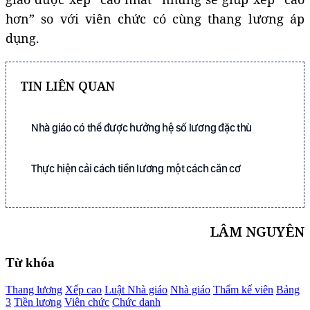
hơn” so với viên chức có cùng thang lương áp
dụng.
TIN LIÊN QUAN
Nhà giáo có thể được hưởng hệ số lương đặc thù
Thực hiện cải cách tiền lương một cách căn cơ
LÂM NGUYÊN
Từ khóa
Thang lương
Xếp cao
Luật Nhà giáo
Nhà giáo
Thẩm kế viên
Bảng
3
Tiền lương
Viên chức
Chức danh