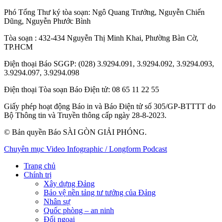
Phó Tổng Thư ký tòa soạn:
Ngô Quang Trưởng
,
Nguyễn Chiến
Dũng
,
Nguyễn Phước Bình
Tòa soạn
: 432-434 Nguyễn Thị Minh Khai, Phường Bàn Cờ,
TP.HCM
Điện thoại Báo SGGP
: (028) 3.9294.091, 3.9294.092, 3.9294.093,
3.9294.097, 3.9294.098
Điện thoại Tòa soạn Báo Điện tử
: 08 65 11 22 55
Giấy phép hoạt động Báo in và Báo Điện tử số 305/GP-BTTTT do
Bộ Thông tin và Truyền thông cấp ngày 28-8-2023.
© Bản quyền Báo SÀI GÒN GIẢI PHÓNG.
Chuyên mục
Video
Infographic / Longform
Podcast
Trang chủ
Chính trị
Xây dựng Đảng
Bảo vệ nền tảng tư tưởng của Đảng
Nhân sự
Quốc phòng – an ninh
Đối ngoại