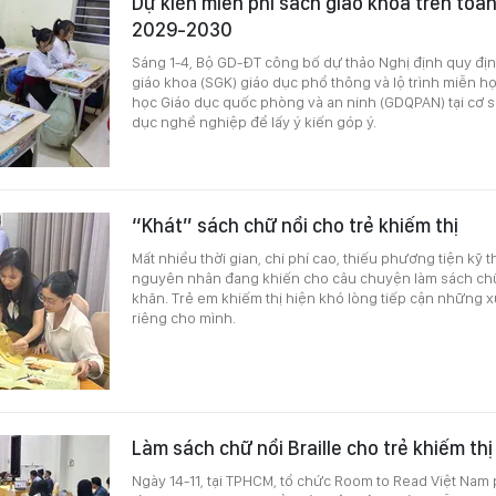
Dự kiến miễn phí sách giáo khoa trên toà
2029-2030
Sáng 1-4, Bộ GD-ĐT công bố dự thảo Nghị định quy địn
giáo khoa (SGK) giáo dục phổ thông và lộ trình miễn họ
học Giáo dục quốc phòng và an ninh (GDQPAN) tại cơ sở
dục nghề nghiệp để lấy ý kiến góp ý.
“Khát” sách chữ nổi cho trẻ khiếm thị
Mất nhiều thời gian, chi phí cao, thiếu phương tiện kỹ 
nguyên nhân đang khiến cho câu chuyện làm sách chữ
khăn. Trẻ em khiếm thị hiện khó lòng tiếp cận những
riêng cho mình.
Làm sách chữ nổi Braille cho trẻ khiếm thị
Ngày 14-11, tại TPHCM, tổ chức Room to Read Việt Nam