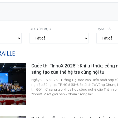
CHUYÊN MỤC
DẠNG BÀI
RAILLE
Cuộc thi “InnoX 2026”: Khi tri thức, công
sáng tạo của thế hệ trẻ cùng hội tụ
Ngày 28-5-2026, Trường Đại học Văn Hiến phối hợp c
nghiệp Sáng tạo TP.HCM (SIHUB) tổ chức Vòng Chung k
thi Đổi mới sáng tạo khoa học công nghệ cấp Thành p
“InnoX: Vượt giới hạn - Chạm tương lai”.