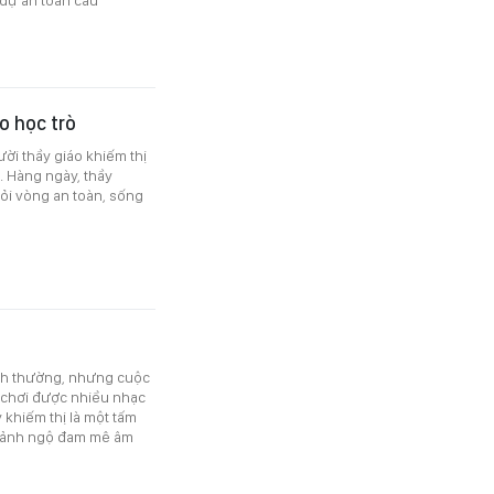
o học trò
ời thầy giáo khiếm thị
. Hàng ngày, thầy
ỏi vòng an toàn, sống
nh thường, nhưng cuộc
ể chơi được nhiều nhạc
 khiếm thị là một tấm
 cảnh ngộ đam mê âm