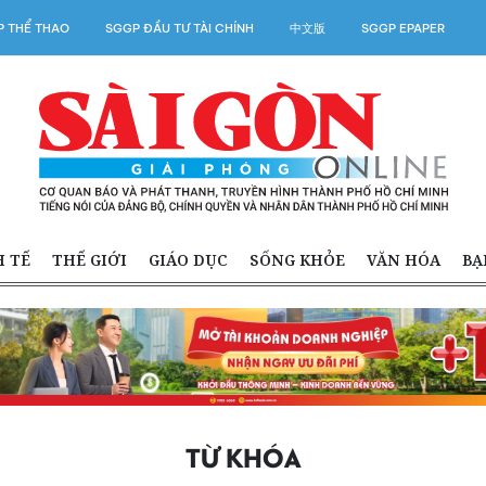
 THỂ THAO
SGGP ĐẦU TƯ TÀI CHÍNH
中文版
SGGP EPAPER
H TẾ
THẾ GIỚI
GIÁO DỤC
SỐNG KHỎE
VĂN HÓA
BẠ
TỪ KHÓA