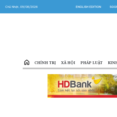
Chủ Nhật, 09/08/2026
ENGLISH EDITION
SGGP
CHÍNH TRỊ
XÃ HỘI
PHÁP LUẬT
KIN