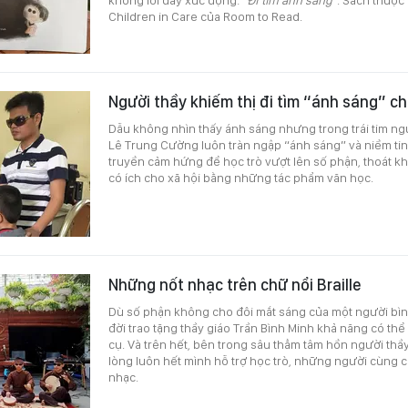
Children in Care của Room to Read.
Người thầy khiếm thị đi tìm “ánh sáng” ch
Dẫu không nhìn thấy ánh sáng nhưng trong trái tim ngư
Lê Trung Cường luôn tràn ngập “ánh sáng” và niềm tin
truyền cảm hứng để học trò vượt lên số phận, thoát kh
có ích cho xã hội bằng những tác phẩm văn học.
Những nốt nhạc trên chữ nổi Braille
Dù số phận không cho đôi mắt sáng của một người bì
đời trao tặng thầy giáo Trần Bình Minh khả năng có th
cụ. Và trên hết, bên trong sâu thẳm tâm hồn người thầy
lòng luôn hết mình hỗ trợ học trò, những người cùng
nhạc.