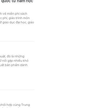
n quốc từ năm học
h về miễn phí sách
c phí, giáo trình môn
 giáo dục đại học, giáo
thuật, đó là những
 nổi gặp nhiều khó
 xuất bản phẩm dành
 phối hợp cùng Trung