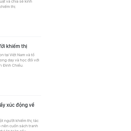
ật và chia sẻ kinh
khiếm thị.
ười khiếm thị
on tại Việt Nam và tổ
ong dạy và học đối với
n Đình Chiểu.
đầy xúc động về
t người khiếm thị, tác
o nên cuốn sách tranh
 dự án toàn cầu