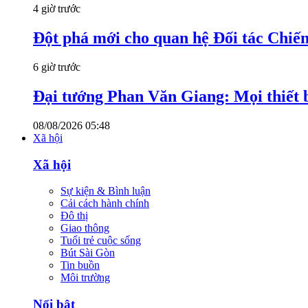
4 giờ trước
Đột phá mới cho quan hệ Đối tác Chiến
6 giờ trước
Đại tướng Phan Văn Giang: Mọi thiết b
08/08/2026 05:48
Xã hội
Xã hội
Sự kiện & Bình luận
Cải cách hành chính
Đô thị
Giao thông
Tuổi trẻ cuộc sống
Bút Sài Gòn
Tin buồn
Môi trường
Nổi bật