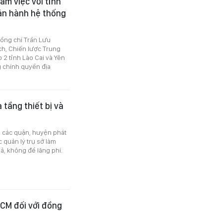
m việc với tỉnh
vận hành hệ thống
đồng chí Trần Lưu
h, Chiến lược Trung
 2 tỉnh Lào Cai và Yên
g chính quyền địa
tầng thiết bị và
 các quận, huyện phát
 quản lý trụ sở làm
uả, không để lãng phí.
CM đối với đồng