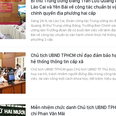
Bí thư Trung ương Đảng Trần Lưu Quang là
Lào Cai và Yên Bái về công tác chuẩn bị 
chính quyền địa phương hai cấp
Sáng 24-6, tại Lào Cai, Đoàn công tác Trung ương do 
Quang, Bí thư Trung ương Đảng, Trưởng Ban Chính sác
ương làm Trưởng đoàn đã có buổi làm việc với lãnh đạo
Bái về công tác chuẩn bị vận hành chính thức hệ thốn
phương 2 cấp.
Chủ tịch UBND TPHCM chỉ đạo đảm bảo hạ 
hệ thống thông tin cấp xã
Chủ tịch UBND TPHCM giao Chủ tịch UBND TP Thủ Đức,
huy vai trò, trách nhiệm người đứng đầu trong công tác
việc, tài sản công một cách khoa học, tiết kiệm, hiệu q
Miễn nhiệm chức danh Chủ tịch UBND TPH
chí Phan Văn Mãi