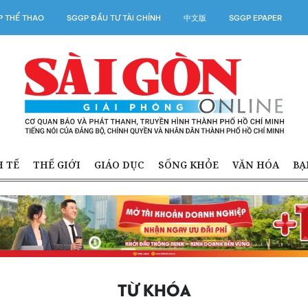
 THỂ THAO
SGGP ĐẦU TƯ TÀI CHÍNH
中文版
SGGP EPAPER
H TẾ
THẾ GIỚI
GIÁO DỤC
SỐNG KHỎE
VĂN HÓA
BẠ
TỪ KHÓA