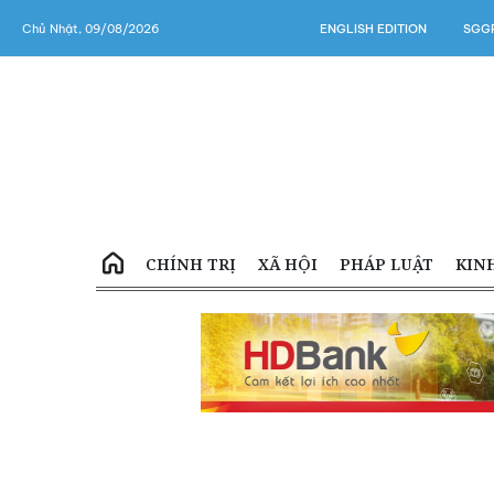
Chủ Nhật, 09/08/2026
ENGLISH EDITION
SGGP
CHÍNH TRỊ
XÃ HỘI
PHÁP LUẬT
KIN