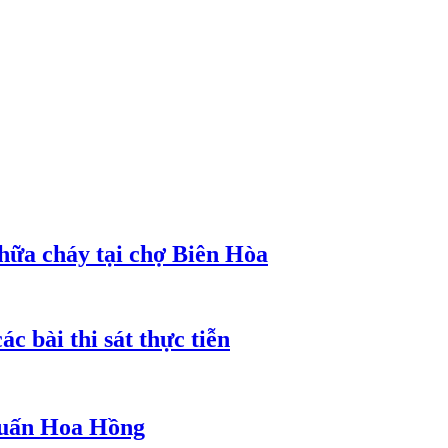
hữa cháy tại chợ Biên Hòa
c bài thi sát thực tiễn
 Huấn Hoa Hồng