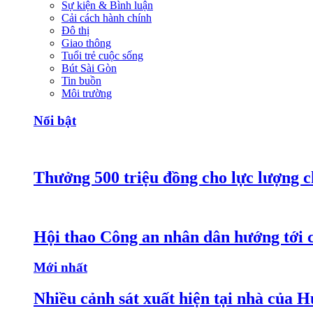
Sự kiện & Bình luận
Cải cách hành chính
Đô thị
Giao thông
Tuổi trẻ cuộc sống
Bút Sài Gòn
Tin buồn
Môi trường
Nổi bật
Thưởng 500 triệu đồng cho lực lượng c
Hội thao Công an nhân dân hướng tới cá
Mới nhất
Nhiều cảnh sát xuất hiện tại nhà của