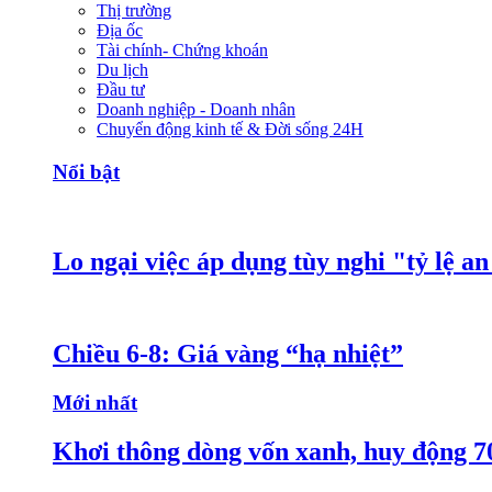
Thị trường
Địa ốc
Tài chính- Chứng khoán
Du lịch
Đầu tư
Doanh nghiệp - Doanh nhân
Chuyển động kinh tế & Đời sống 24H
Nổi bật
Lo ngại việc áp dụng tùy nghi "tỷ lệ a
Chiều 6-8: Giá vàng “hạ nhiệt”
Mới nhất
Khơi thông dòng vốn xanh, huy động 7