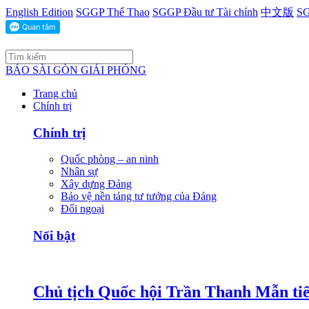
English Edition
SGGP Thể Thao
SGGP Đầu tư Tài chính
中文版
SG
BÁO SÀI GÒN GIẢI PHÓNG
Trang chủ
Chính trị
Chính trị
Quốc phòng – an ninh
Nhân sự
Xây dựng Đảng
Bảo vệ nền tảng tư tưởng của Đảng
Đối ngoại
Nổi bật
Chủ tịch Quốc hội Trần Thanh Mẫn tiế