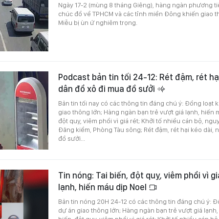
Ngày 17-2 (mùng 8 tháng Giêng), hàng ngàn phương ti
chúc đổ về TPHCM và các tỉnh miền Đông khiến giao t
Miễu bị ùn ứ nghiêm trọng.
Podcast bản tin tối 24-12: Rét đậm, rét hạ
dân đổ xô đi mua đồ sưởi
Bản tin tối nay có các thông tin đáng chú ý: Đồng loạt
giao thông lớn; Hàng ngàn bạn trẻ vượt giá lạnh, hiến m
đột quỵ, viêm phổi vì giá rét; Khởi tố nhiều cán bộ, ng
Đăng kiểm, Phòng Tàu sông; Rét đậm, rét hại kéo dài, 
đồ sưởi...
Tin nóng: Tai biến, đột quỵ, viêm phổi vì gi
lạnh, hiến máu dịp Noel
Bản tin nóng 20H 24-12 có các thông tin đáng chú ý: Đ
dự án giao thông lớn; Hàng ngàn bạn trẻ vượt giá lạnh,
biến, đột quỵ, viêm phổi vì giá rét; Khởi tố nhiều cán 