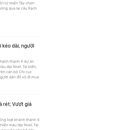
ện từ miền Tây chen
hông qua lại cầu Rạch
i kéo dài, người
 khánh thành 4 dự án
áu dịp Noel; Tai biến,
uyên cán bộ Chi cục
người dân đổ xô đi mua
á rét; Vượt giá
ồng loạt khánh thành 4
 hiến máu dịp Noel; Tai
bộ, nguyên cán bộ Chi