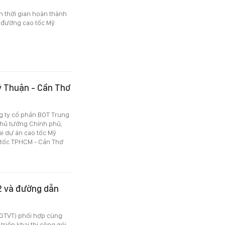
h thời gian hoàn thành
 đường cao tốc Mỹ
Mỹ Thuận - Cần Thơ
 ty cổ phần BOT Trung
Thủ tướng Chính phủ,
ai dự án cao tốc Mỹ
 tốc TPHCM - Cần Thơ
2 và đường dẫn
ộ GTVT) phối hợp cùng
triển khai thi công gói