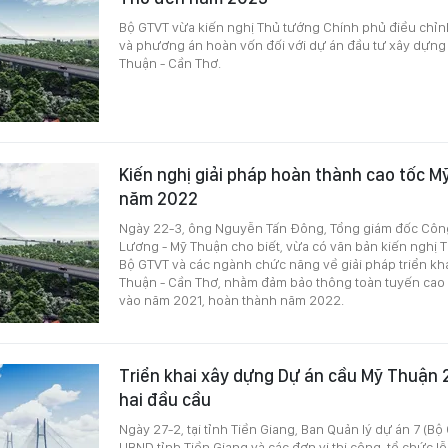
Bộ GTVT vừa kiến nghị Thủ tướng Chính phủ điều chỉn
và phương án hoàn vốn đối với dự án đầu tư xây dựng
Thuận - Cần Thơ.
Kiến nghị giải pháp hoàn thành cao tốc 
năm 2022
Ngày 22-3, ông Nguyễn Tấn Đông, Tổng giám đốc Công
Lương - Mỹ Thuận cho biết, vừa có văn bản kiến nghị 
Bộ GTVT và các ngành chức năng về giải pháp triển kh
Thuận - Cần Thơ, nhằm đảm bảo thông toàn tuyến cao
vào năm 2021, hoàn thành năm 2022.
Triển khai xây dựng Dự án cầu Mỹ Thuận 
hai đầu cầu
Ngày 27-2, tại tỉnh Tiền Giang, Ban Quản lý dự án 7 (B
UBND tỉnh Tiền Giang và các đơn vị thi công, tổ chức lễ 