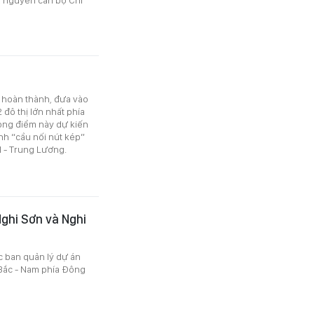
 hoàn thành, đưa vào
 đô thị lớn nhất phía
ọng điểm này dự kiến
nh “cầu nối nút kép”
M - Trung Lương.
ghi Sơn và Nghi
 ban quản lý dự án
Bắc - Nam phía Đông