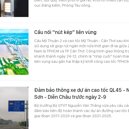
cục Đăng kiểm, Phòng Tàu sông...
Cầu nối “nút kép” liên vùng
Cầu Mỹ Thuận 2 và cao tốc Mỹ Thuận - Cần Thơ sau khi
sử dụng sẽ giúp rút ngắn một nửa thời gian đi lại giữa 2
Nam là TPHCM và TP Cần Thơ. Công trình giao thông tr
khánh thành ngày 24-12, chính là “nhịp cuối” hoàn thà
liên vùng sau gần hai thập kỷ khởi công cao tốc TPHC
Đảm bảo thông xe dự án cao tốc QL45 - N
Sơn - Diễn Châu trước ngày 2-9
Bộ trưởng Bộ GTVT Nguyễn Văn Thắng vừa yêu cầu các
đảm bảo tiến độ hoàn thành các dự án đường cao tốc 
giai đoạn 2017-2020 và giai đoạn 2021-2025.