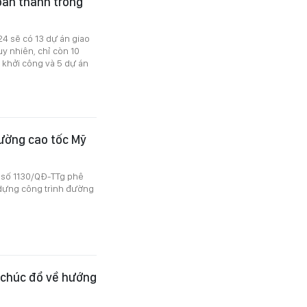
oàn thành trong
4 sẽ có 13 dự án giao
y nhiên, chỉ còn 10
 khởi công và 5 dự án
ường cao tốc Mỹ
 số 1130/QĐ-TTg phê
 dựng công trình đường
 chúc đổ về hướng