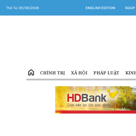
Thứ Tư, 05/08/2026
ENGLISH EDITION
SGGP 
CHÍNH TRỊ
XÃ HỘI
PHÁP LUẬT
KIN