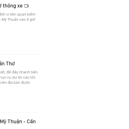
ờ thông xe
đơn vị liên quan kiểm
- Mỹ Thuận vào 9 giờ
Cần Thơ
ết, để đẩy nhanh tiến
phục vụ dự án cao tốc
trên địa bàn được
c Mỹ Thuận - Cần