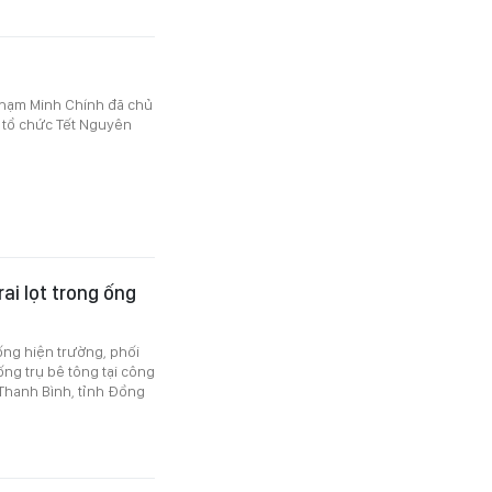
Phạm Minh Chính đã chủ
h tổ chức Tết Nguyên
ai lọt trong ống
ng hiện trường, phối
ống trụ bê tông tại công
 Thanh Bình, tỉnh Đồng