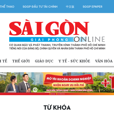
THỂ THAO
SGGP ĐẦU TƯ TÀI CHÍNH
中文版
SGGP EPAPER
H TẾ
THẾ GIỚI
GIÁO DỤC
Y TẾ - SỨC KHỎE
VĂN HÓA
TỪ KHÓA