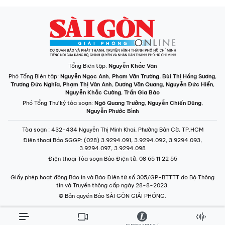
Tổng Biên tập:
Nguyễn Khắc Văn
Phó Tổng Biên tập:
Nguyễn Ngọc Anh
,
Phạm Văn Trường
,
Bùi Thị Hồng Sương
,
Trương Đức Nghĩa
,
Phạm Thị Vân Anh
,
Dương Văn Quang
,
Nguyễn Đức Hiển
,
Nguyễn Khắc Cường
,
Trần Gia Bảo
Phó Tổng Thư ký tòa soạn:
Ngô Quang Trưởng
,
Nguyễn Chiến Dũng
,
Nguyễn Phước Bình
Tòa soạn
: 432-434 Nguyễn Thị Minh Khai, Phường Bàn Cờ, TP.HCM
Điện thoại Báo SGGP
: (028) 3.9294.091, 3.9294.092, 3.9294.093,
3.9294.097, 3.9294.098
Điện thoại Tòa soạn Báo Điện tử
: 08 65 11 22 55
Giấy phép hoạt động Báo in và Báo Điện tử số 305/GP-BTTTT do Bộ Thông
tin và Truyền thông cấp ngày 28-8-2023.
© Bản quyền Báo SÀI GÒN GIẢI PHÓNG.
INFOGRAPHIC /