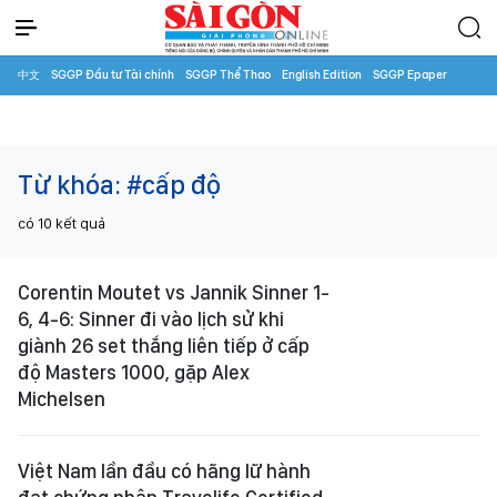
中文
SGGP Đầu tư Tài chính
SGGP Thể Thao
English Edition
SGGP Epaper
Từ khóa:
#cấp độ
có
10
kết quả
Corentin Moutet vs Jannik Sinner 1-
6, 4-6: Sinner đi vào lịch sử khi
giành 26 set thắng liên tiếp ở cấp
độ Masters 1000, gặp Alex
Michelsen
Việt Nam lần đầu có hãng lữ hành