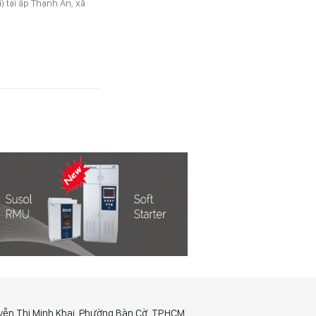
 tại ấp Thạnh An, xã
yễn Thị Minh Khai, Phường Bàn Cờ, TP.HCM