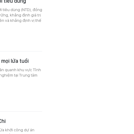
i tiêu dùng
i tiêu dùng (NTD), đồng
ững, khẳng định giá trị
bên và khẳng định vị thế
 mọi lứa tuổi
dân quanh khu vực Tỉnh
 nghiệm tại Trung tâm
Chi
vừa khởi công dự án