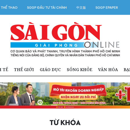
 THỂ THAO
SGGP ĐẦU TƯ TÀI CHÍNH
中文版
SGGP EPAPER
H TẾ
THẾ GIỚI
GIÁO DỤC
SỐNG KHỎE
VĂN HÓA
BẠ
TỪ KHÓA