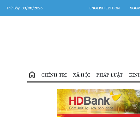
Thứ Bảy, 08/08/2026
ENGLISH EDITION
SGGP
CHÍNH TRỊ
XÃ HỘI
PHÁP LUẬT
KIN