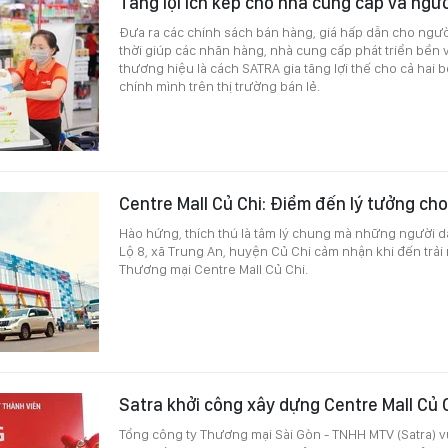
Tăng lợi ích kép cho nhà cung cấp và ngườ
Đưa ra các chính sách bán hàng, giá hấp dẫn cho ngườ
thời giúp các nhãn hàng, nhà cung cấp phát triển bền v
thương hiệu là cách SATRA gia tăng lợi thế cho cả hai 
chính mình trên thị trường bán lẻ.
Centre Mall Củ Chi: Điểm đến lý tưởng cho
Hào hứng, thích thú là tâm lý chung mà những người 
Lộ 8, xã Trung An, huyện Củ Chi cảm nhận khi đến trải
Thương mại Centre Mall Củ Chi.
Satra khởi công xây dựng Centre Mall Củ 
Tổng công ty Thương mại Sài Gòn - TNHH MTV (Satra) 