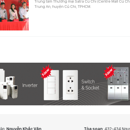
Trung tâm Thương mại Satra Củ Chi (Centre Mall Củ Chi)
Trung An, huyện Củ Chi, TPHCM.
tập:
Nguyễn Khắc Văn
Tòa soạn
: 432-434 Ngu