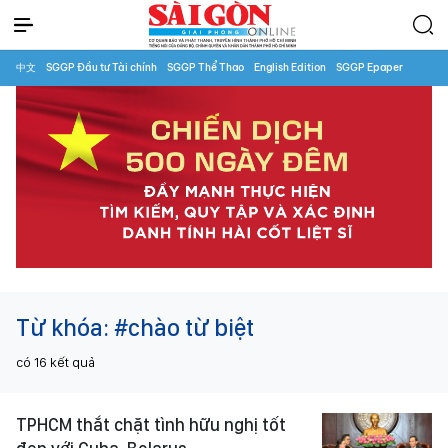
中文
SGGP Đầu tư Tài chính
SGGP Thể Thao
English Edition
SGGP Epaper
Từ khóa:
#chào từ biệt
có
16
kết quả
TPHCM thắt chặt tình hữu nghị tốt