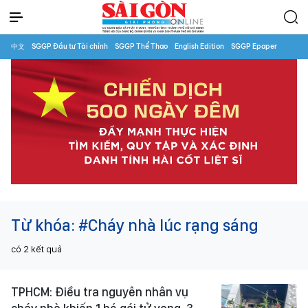
中文
SGGP Đầu tư Tài chính
SGGP Thể Thao
English Edition
SGGP Epaper
Từ khóa:
#Cháy nhà lúc rạng sáng
có
2
kết quả
TPHCM: Điều tra nguyên nhân vụ