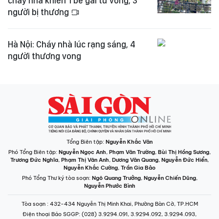
cháy nhà khiến 1 bé gái tử vong, 3
người bị thương
Hà Nội: Cháy nhà lúc rạng sáng, 4
người thương vong
Tổng Biên tập:
Nguyễn Khắc Văn
Phó Tổng Biên tập:
Nguyễn Ngọc Anh
,
Phạm Văn Trường
,
Bùi Thị Hồng Sương
,
Trương Đức Nghĩa
,
Phạm Thị Vân Anh
,
Dương Văn Quang
,
Nguyễn Đức Hiển
,
Nguyễn Khắc Cường
,
Trần Gia Bảo
Phó Tổng Thư ký tòa soạn:
Ngô Quang Trưởng
,
Nguyễn Chiến Dũng
,
Nguyễn Phước Bình
Tòa soạn
: 432-434 Nguyễn Thị Minh Khai, Phường Bàn Cờ, TP.HCM
Điện thoại Báo SGGP
: (028) 3.9294.091, 3.9294.092, 3.9294.093,