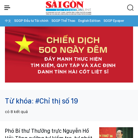
中文
SGGP Đầu tư Tài chính
SGGP Thể Thao
English Edition
SGGP Epaper
Từ khóa:
#Chỉ thị số 19
có
8
kết quả
Phó Bí thư Thường trực Nguyễn Hồ