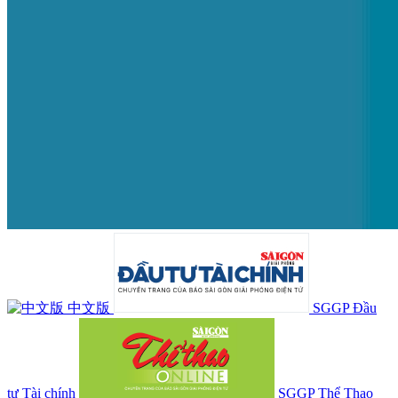
中文版
SGGP Đầu
tư Tài chính
SGGP Thể Thao