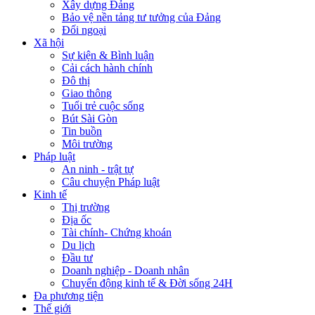
Xây dựng Đảng
Bảo vệ nền tảng tư tưởng của Đảng
Đối ngoại
Xã hội
Sự kiện & Bình luận
Cải cách hành chính
Đô thị
Giao thông
Tuổi trẻ cuộc sống
Bút Sài Gòn
Tin buồn
Môi trường
Pháp luật
An ninh - trật tự
Câu chuyện Pháp luật
Kinh tế
Thị trường
Địa ốc
Tài chính- Chứng khoán
Du lịch
Đầu tư
Doanh nghiệp - Doanh nhân
Chuyển động kinh tế & Đời sống 24H
Đa phương tiện
Thế giới