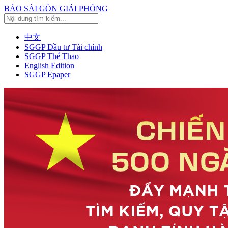
BÁO SÀI GÒN GIẢI PHÓNG
中文
SGGP Đầu tư Tài chính
SGGP Thể Thao
English Edition
SGGP Epaper