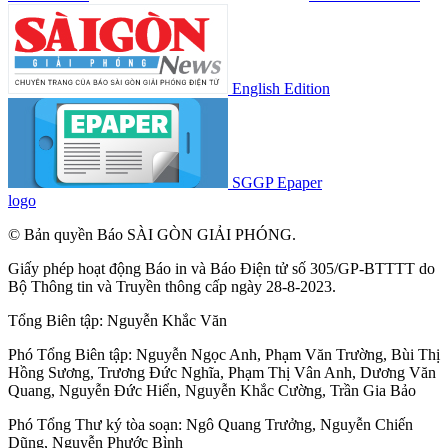
English Edition
SGGP Epaper
logo
© Bản quyền Báo SÀI GÒN GIẢI PHÓNG.
Giấy phép hoạt động Báo in và Báo Điện tử số 305/GP-BTTTT do
Bộ Thông tin và Truyền thông cấp ngày 28-8-2023.
Tổng Biên tập:
Nguyễn Khắc Văn
Phó Tổng Biên tập:
Nguyễn Ngọc Anh
,
Phạm Văn Trường
,
Bùi Thị
Hồng Sương
,
Trương Đức Nghĩa
,
Phạm Thị Vân Anh
,
Dương Văn
Quang
,
Nguyễn Đức Hiển
,
Nguyễn Khắc Cường
,
Trần Gia Bảo
Phó Tổng Thư ký tòa soạn:
Ngô Quang Trưởng
,
Nguyễn Chiến
Dũng
,
Nguyễn Phước Bình