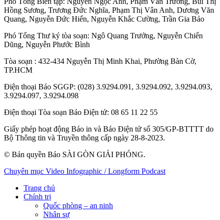
Phó Tổng Biên tập:
Nguyễn Ngọc Anh
,
Phạm Văn Trường
,
Bùi Thị
Hồng Sương
,
Trương Đức Nghĩa
,
Phạm Thị Vân Anh
,
Dương Văn
Quang
,
Nguyễn Đức Hiển
,
Nguyễn Khắc Cường
,
Trần Gia Bảo
Phó Tổng Thư ký tòa soạn:
Ngô Quang Trưởng
,
Nguyễn Chiến
Dũng
,
Nguyễn Phước Bình
Tòa soạn
: 432-434 Nguyễn Thị Minh Khai, Phường Bàn Cờ,
TP.HCM
Điện thoại Báo SGGP
: (028) 3.9294.091, 3.9294.092, 3.9294.093,
3.9294.097, 3.9294.098
Điện thoại Tòa soạn Báo Điện tử
: 08 65 11 22 55
Giấy phép hoạt động Báo in và Báo Điện tử số 305/GP-BTTTT do
Bộ Thông tin và Truyền thông cấp ngày 28-8-2023.
© Bản quyền Báo SÀI GÒN GIẢI PHÓNG.
Chuyên mục
Video
Infographic / Longform
Podcast
Trang chủ
Chính trị
Quốc phòng – an ninh
Nhân sự