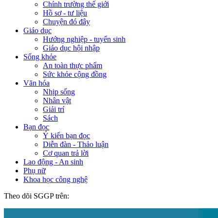
Chính trường thế giới
Hồ sơ - tư liệu
Chuyện đó đây
Giáo dục
Hướng nghiệp - tuyển sinh
Giáo dục hội nhập
Sống khỏe
An toàn thực phẩm
Sức khỏe cộng đồng
Văn hóa
Nhịp sống
Nhân vật
Giải trí
Sách
Bạn đọc
Ý kiến bạn đọc
Diễn đàn - Thảo luận
Cơ quan trả lời
Lao động - An sinh
Phụ nữ
Khoa học công nghệ
Theo dõi SGGP trên: