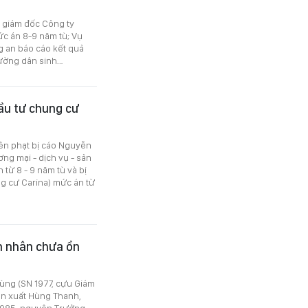
u giám đốc Công ty
c án 8-9 năm tù; Vụ
g an báo cáo kết quả
đường dân sinh…
ầu tư chung cư
ên phạt bị cáo Nguyễn
ng mại - dịch vụ - sản
từ 8 - 9 năm tù và bị
 cư Carina) mức án từ
ạn nhân chưa ổn
ùng (SN 1977, cựu Giám
ản xuất Hùng Thanh,
1985, nguyên Trưởng