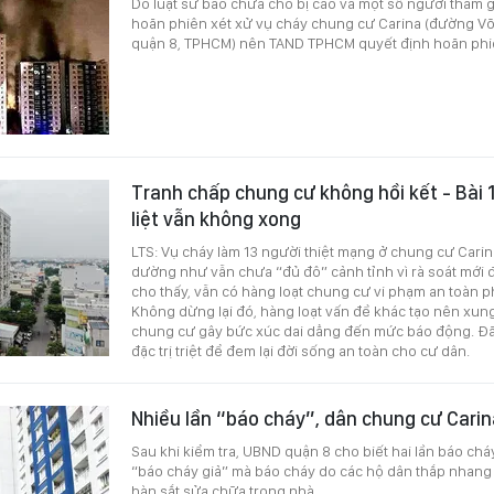
Do luật sư bào chữa cho bị cáo và một số người tham g
hoãn phiên xét xử vụ cháy chung cư Carina (đường Võ
quận 8, TPHCM) nên TAND TPHCM quyết định hoãn phiê
Tranh chấp chung cư không hồi kết - Bài 
liệt vẫn không xong
LTS: Vụ cháy làm 13 người thiệt mạng ở chung cư Cari
dường như vẫn chưa “đủ đô” cảnh tỉnh vì rà soát mới
cho thấy, vẫn có hàng loạt chung cư vi phạm an toàn 
Không dừng lại đó, hàng loạt vấn đề khác tạo nên xun
chung cư gây bức xúc dai dẳng đến mức báo động. Đã
đặc trị triệt để đem lại đời sống an toàn cho cư dân.
Nhiều lần “báo cháy”, dân chung cư Car
Sau khi kiểm tra, UBND quận 8 cho biết hai lần báo ch
“báo cháy giả” mà báo cháy do các hộ dân thắp nhang
hàn sắt sửa chữa trong nhà.