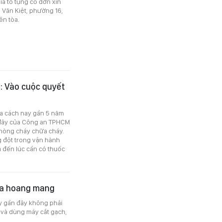
ia tố tụng có đơn xin
 Văn Kiệt, phường 16,
n tòa.
1: Vào cuộc quyết
na cách nay gần 5 năm
 đây của Công an TPHCM
phòng cháy chữa cháy.
g đột trong vận hành
 đến lúc cần có thuốc
ina hoang mang
áy gần đây không phải
 và dùng máy cắt gạch,