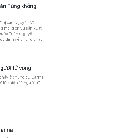
Văn Tùng không
i bị cáo Nguyễn Văn
 mại dịch vụ sản xuất
 Quốc Tuấn (nguyên
quy định về phòng cháy,
người tử vong
cháy ở chung cư Carina
2018 khiến 13 người tử
Carina