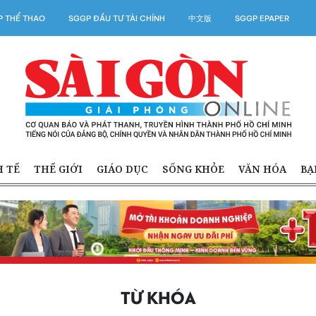
 THỂ THAO
SGGP ĐẦU TƯ TÀI CHÍNH
中文版
SGGP EPAPER
H TẾ
THẾ GIỚI
GIÁO DỤC
SỐNG KHỎE
VĂN HÓA
BẠ
TỪ KHÓA