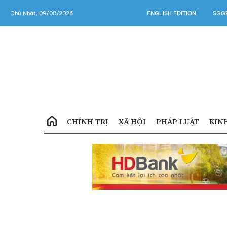
Chủ Nhật, 09/08/2026
ENGLISH EDITION
SGGP
CHÍNH TRỊ
XÃ HỘI
PHÁP LUẬT
KIN