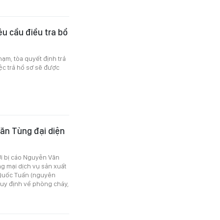
êu cầu điều tra bổ
hạm, tòa quyết định trả
iệc trả hồ sơ sẽ được
Văn Tùng đại diện
i bị cáo Nguyễn Văn
 mại dịch vụ sản xuất
 Quốc Tuấn (nguyên
quy định về phòng cháy,