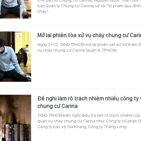
ban Quản lý Chung cư Carina) về tội “Vi phạm quy địn
cháy”.
Mở lại phiên tòa xử vụ cháy chung cư Cari
Ngày 21-12, TAND TPHCM mở lại phiên xét xử sơ thẩm đối
vụ cháy chung cư Carina (quận 8, TPHCM).
Đề nghị làm rõ trách nhiệm nhiều công ty
chung cư Carina
TAND TPHCM kiến nghị điều tra làm rõ trách nhiệm của 
quan vụ cháy chung cư Carina như: Công ty cổ phần Dị
Công ty bảo vệ Gia Khang, Công ty Thăng Long.