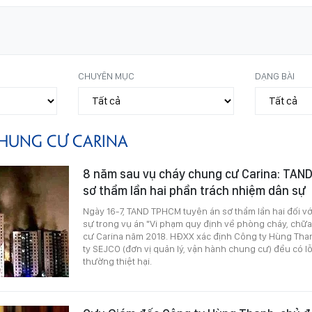
CHUYÊN MỤC
DẠNG BÀI
HUNG CƯ CARINA
8 năm sau vụ cháy chung cư Carina: TAN
sơ thẩm lần hai phần trách nhiệm dân sự
Ngày 16-7, TAND TPHCM tuyên án sơ thẩm lần hai đối v
sự trong vụ án "Vi phạm quy định về phòng cháy, chữa 
cư Carina năm 2018. HĐXX xác định Công ty Hùng Than
ty SEJCO (đơn vị quản lý, vận hành chung cư) đều có lỗi,
thường thiệt hại.