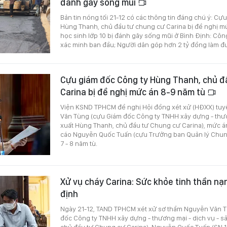
đánh gãy sống mũi
Bản tin nóng tối 21-12 có các thông tin đáng chú ý: Cự
Hùng Thanh, chủ đầu tư chung cư Carina bị đề nghị mứ
học sinh lớp 10 bị đánh gãy sống mũi ở Bình Định: Côn
xác minh ban đầu; Người dân góp hơn 2 tỷ đồng làm 
Cựu giám đốc Công ty Hùng Thanh, chủ đ
Carina bị đề nghị mức án 8-9 năm tù
Viện KSND TPHCM đề nghị Hội đồng xét xử (HĐXX) tuy
Văn Tùng (cựu Giám đốc Công ty TNHH xây dựng - thươ
xuất Hùng Thanh, chủ đầu tư Chung cư Carina), mức án 
cáo Nguyễn Quốc Tuấn (cựu Trưởng ban Quản lý Chung
7 - 8 năm tù.
Xử vụ cháy Carina: Sức khỏe tinh thần n
định
Ngày 21-12, TAND TPHCM xét xử sơ thẩm Nguyễn Văn T
đốc Công ty TNHH xây dựng - thương mại - dịch vụ - s
chủ đầu tư Chung cư Carina), Nguyễn Quốc Tuấn (SN 