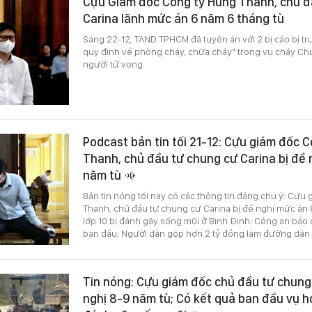
Cựu Giám đốc Công ty Hùng Thanh, chủ đ
Carina lãnh mức án 6 năm 6 tháng tù
Sáng 22-12, TAND TPHCM đã tuyên án với 2 bị cáo bị tru
quy định về phòng cháy, chữa cháy" trong vụ cháy Ch
người tử vong.
Podcast bản tin tối 21-12: Cựu giám đốc 
Thanh, chủ đầu tư chung cư Carina bị đề
năm tù
Bản tin nóng tối nay có các thông tin đáng chú ý: Cựu
Thanh, chủ đầu tư chung cư Carina bị đề nghị mức án 
lớp 10 bị đánh gãy sống mũi ở Bình Định: Công an báo 
ban đầu; Người dân góp hơn 2 tỷ đồng làm đường dân
Tin nóng: Cựu giám đốc chủ đầu tư chung 
nghị 8-9 năm tù; Có kết quả ban đầu vụ họ