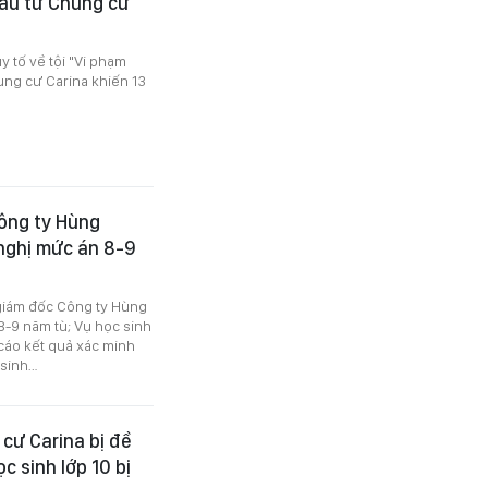
ầu tư Chung cư
y tố về tội "Vi phạm
ung cư Carina khiến 13
Công ty Hùng
 nghị mức án 8-9
 giám đốc Công ty Hùng
8-9 năm tù; Vụ học sinh
cáo kết quả xác minh
 sinh…
cư Carina bị đề
c sinh lớp 10 bị