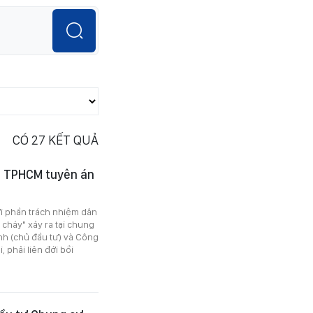
CÓ
27
KẾT QUẢ
D TPHCM tuyên án
ới phần trách nhiệm dân
cháy" xảy ra tại chung
h (chủ đầu tư) và Công
 phải liên đới bồi