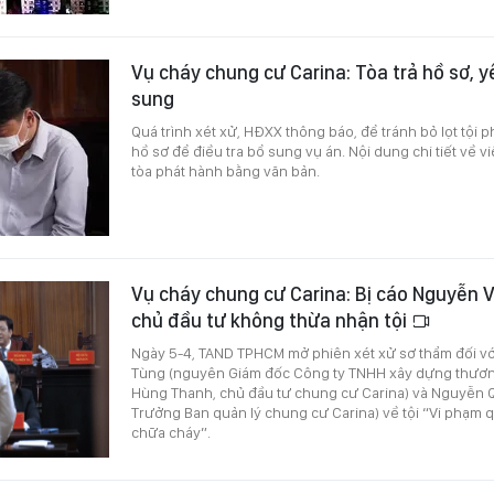
Vụ cháy chung cư Carina: Tòa trả hồ sơ, y
sung
Quá trình xét xử, HĐXX thông báo, để tránh bỏ lọt tội p
hồ sơ để điều tra bổ sung vụ án. Nội dung chi tiết về v
tòa phát hành bằng văn bản.
Vụ cháy chung cư Carina: Bị cáo Nguyễn 
chủ đầu tư không thừa nhận tội
Ngày 5-4, TAND TPHCM mở phiên xét xử sơ thẩm đối vớ
Tùng (nguyên Giám đốc Công ty TNHH xây dựng thương
Hùng Thanh, chủ đầu tư chung cư Carina) và Nguyễn
Trưởng Ban quản lý chung cư Carina) về tội “Vi phạm 
chữa cháy”.